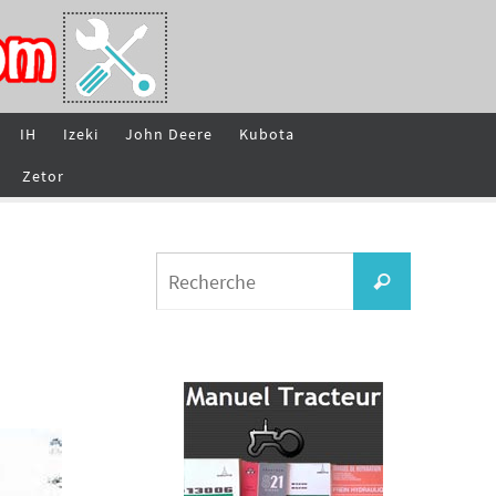
IH
Izeki
John Deere
Kubota
Zetor
Search
Recherche
for: