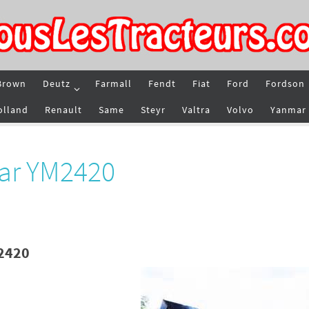
Brown
Deutz
Farmall
Fendt
Fiat
Ford
Fordson
olland
Renault
Same
Steyr
Valtra
Volvo
Yanmar
ar YM2420
2420