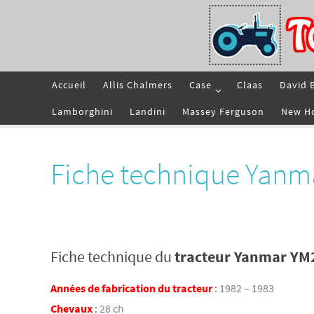
Passer
vers
le
contenu
Passer
Accueil
Allis Chalmers
Case
Claas
David 
vers
le
contenu
Lamborghini
Landini
Massey Ferguson
New H
Fiche technique Yanm
Fiche technique du
tracteur Yanmar YM
Années de fabrication du tracteur
:
1982 – 1983
Chevaux
:
28 ch