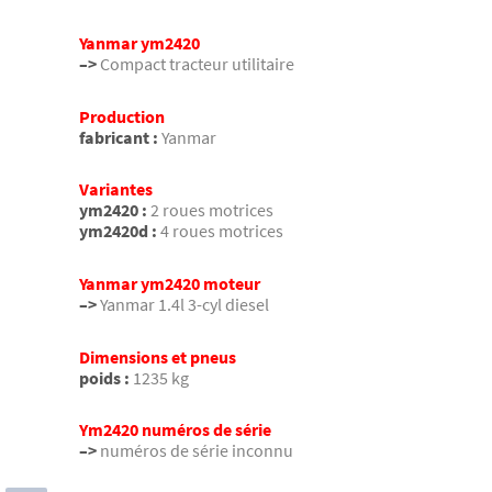
Yanmar ym2420
–>
Compact tracteur utilitaire
Production
fabricant :
Yanmar
Variantes
ym2420 :
2 roues motrices
ym2420d :
4 roues motrices
Yanmar ym2420 moteur
–>
Yanmar 1.4l 3-cyl diesel
Dimensions et pneus
poids :
1235 kg
Ym2420 numéros de série
–>
numéros de série inconnu