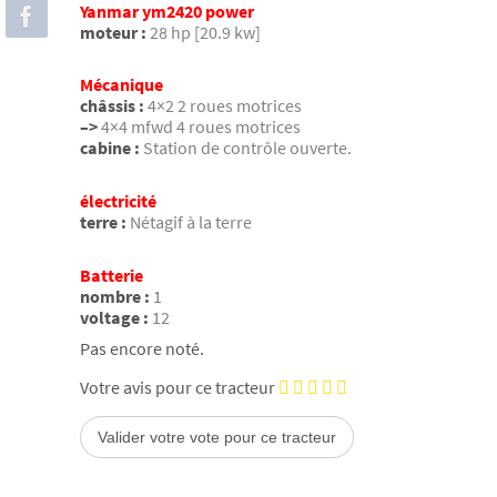
Yanmar ym2420 power
moteur :
28 hp [20.9 kw]
Mécanique
châssis :
4×2 2 roues motrices
–>
4×4 mfwd 4 roues motrices
cabine :
Station de contrôle ouverte.
électricité
terre :
Nétagif à la terre
Batterie
nombre :
1
voltage :
12
Pas encore noté.
Votre avis pour ce tracteur