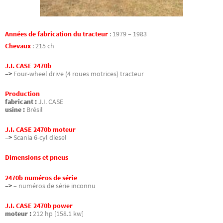
Années de fabrication du tracteur
:
1979 – 1983
Chevaux
:
215 ch
J.I. CASE 2470b
–>
Four-wheel drive (4 roues motrices) tracteur
Production
fabricant :
J.I. CASE
usine :
Brésil
J.I. CASE 2470b moteur
–>
Scania 6-cyl diesel
Dimensions et pneus
2470b numéros de série
–>
– numéros de série inconnu
J.I. CASE 2470b power
moteur :
212 hp [158.1 kw]