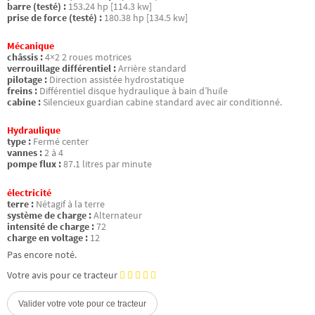
barre (testé) :
153.24 hp [114.3 kw]
prise de force (testé) :
180.38 hp [134.5 kw]
Mécanique
châssis :
4×2 2 roues motrices
verrouillage différentiel :
Arrière standard
pilotage :
Direction assistée hydrostatique
freins :
Différentiel disque hydraulique à bain d’huile
cabine :
Silencieux guardian cabine standard avec air conditionné.
Hydraulique
type :
Fermé center
vannes :
2 à 4
pompe flux :
87.1 litres par minute
électricité
terre :
Nétagif à la terre
système de charge :
Alternateur
intensité de charge :
72
charge en voltage :
12
Pas encore noté.
Votre avis pour ce tracteur