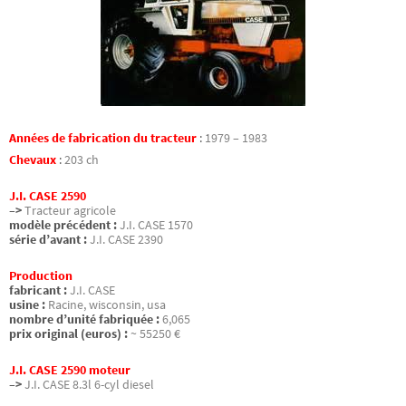
Années de fabrication du tracteur
:
1979 – 1983
Chevaux
:
203 ch
J.I. CASE 2590
–>
Tracteur agricole
modèle précédent :
J.I. CASE 1570
série d’avant :
J.I. CASE 2390
Production
fabricant :
J.I. CASE
usine :
Racine, wisconsin, usa
nombre d’unité fabriquée :
6,065
prix original (euros) :
~ 55250 €
J.I. CASE 2590 moteur
–>
J.I. CASE 8.3l 6-cyl diesel