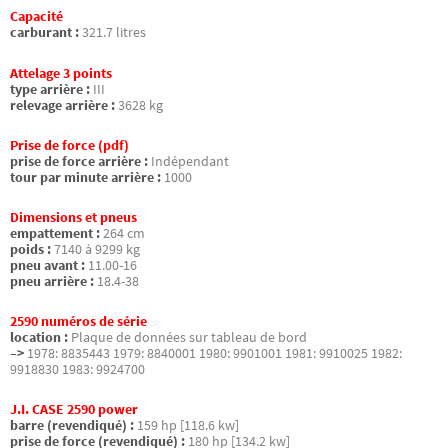
Capacité
carburant :
321.7 litres
Attelage 3 points
type arrière :
III
relevage arrière :
3628 kg
Prise de force (pdf)
prise de force arrière :
Indépendant
tour par minute arrière :
1000
Dimensions et pneus
empattement :
264 cm
poids :
7140 à 9299 kg
pneu avant :
11.00-16
pneu arrière :
18.4-38
2590 numéros de série
location :
Plaque de données sur tableau de bord
–>
1978: 8835443 1979: 8840001 1980: 9901001 1981: 9910025 1982:
9918830 1983: 9924700
J.I. CASE 2590 power
barre (revendiqué) :
159 hp [118.6 kw]
prise de force (revendiqué) :
180 hp [134.2 kw]