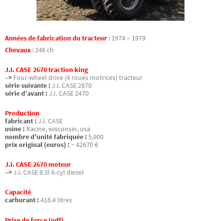
Années de fabrication du tracteur
:
1974 – 1979
Chevaux
:
246 ch
J.I. CASE 2670 traction king
–>
Four-wheel drive (4 roues motrices) tracteur
série suivante :
J.I. CASE 2870
série d’avant :
J.I. CASE 2470
Production
fabricant :
J.I. CASE
usine :
Racine, wisconsin, usa
nombre d’unité fabriquée :
5,900
prix original (euros) :
~ 42670 €
J.I. CASE 2670 moteur
–>
J.I. CASE 8.3l 6-cyl diesel
Capacité
carburant :
416.4 litres
Prise de force (pdf)