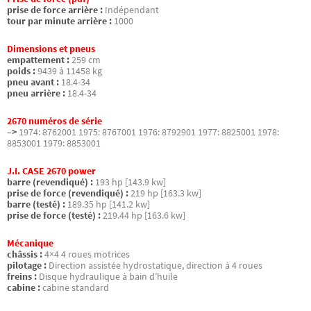
prise de force arrière :
Indépendant
tour par minute arrière :
1000
Dimensions et pneus
empattement :
259 cm
poids :
9439 à 11458 kg
pneu avant :
18.4-34
pneu arrière :
18.4-34
2670 numéros de série
–>
1974: 8762001 1975: 8767001 1976: 8792901 1977: 8825001 1978:
8853001 1979: 8853001
J.I. CASE 2670 power
barre (revendiqué) :
193 hp [143.9 kw]
prise de force (revendiqué) :
219 hp [163.3 kw]
barre (testé) :
189.35 hp [141.2 kw]
prise de force (testé) :
219.44 hp [163.6 kw]
Mécanique
châssis :
4×4 4 roues motrices
pilotage :
Direction assistée hydrostatique, direction à 4 roues
freins :
Disque hydraulique à bain d’huile
cabine :
cabine standard