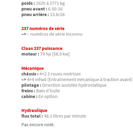
poids :
2620 à 2771 kg
pneu avant :
6.50-16
pneu arrière :
13.6r28
237 numéros de série
–>
– numéros de série inconnu
Claas 237 puissance
moteur :
79 hp [58.9 kw]
Mécanique
châssis :
4×2 2 roues motrices
–>
4×4 mfwd (Entraînement mécanique à traction avant) 
pilotage :
Direction assistée hydrostatique
freins :
Bain d’huile
cabine :
En option
Hydraulique
flux total :
48.1 litres par minute
Pas encore noté.