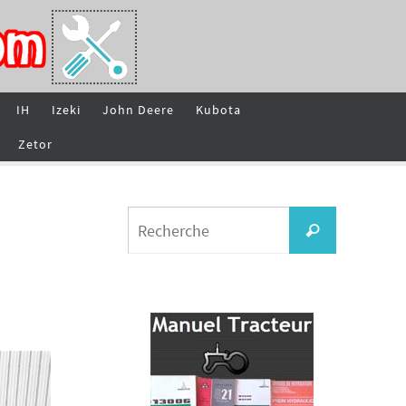
IH
Izeki
John Deere
Kubota
Zetor
Search
Recherche
for: