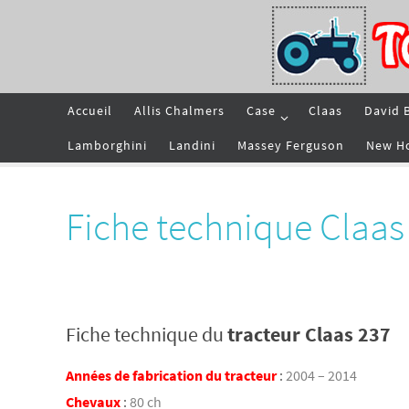
Passer
vers
le
contenu
Passer
Accueil
Allis Chalmers
Case
Claas
David 
vers
le
contenu
Lamborghini
Landini
Massey Ferguson
New H
Fiche technique Claas
Fiche technique du
tracteur Claas 237
Années de fabrication du tracteur
:
2004 – 2014
Chevaux
:
80 ch