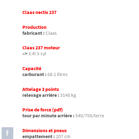
Claas nectis 237
Production
fabricant :
Claas
Claas 237 moteur
–>
3.4l 3-cyl
Capacité
carburant :
68.1 litres
Attelage 3 points
relevage arrière :
3140 kg
Prise de force (pdf)
tour par minute arrière :
540/750/terre
Dimensions et pneus
empattement :
207 cm