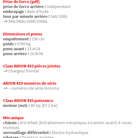
Prise de force (pdf)
prise de force arrière :
Indépendant
embrayage :
Bain d’huile
tour par minute arrière :
540/1000
–>
540/540e/1000/1000e
Dimensions et pneus
empattement :
256 cm
poids :
4799 kg
pneu avant :
13.4r24
pneu arrière :
16.9r34
Claas ARION 410 pièces jointes
–>
Chargeur frontal
ARION 410 numéros de série
–>
– numéros de série inconnu
Claas ARION 410 puissance
moteur (net) :
90 hp [67.1 kw]
Mécanique
châssis :
4×4 mfwd (Entraînement mécanique à traction avant) 4 roues
motrices
verrouillage différentiel :
Electro-hydraulique
pilotage :
Direction assistée