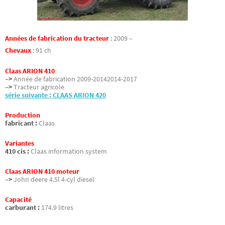
Années de fabrication du tracteur
:
2009 –
Chevaux
:
91 ch
Claas ARION 410
–>
Année de fabrication 2009-20142014-2017
–>
Tracteur agricole
série suivante : CLAAS ARION 420
Production
fabricant :
Claas
Variantes
410 cis :
Claas information system
Claas ARION 410 moteur
–>
John deere 4.5l 4-cyl diesel
Capacité
carburant :
174.9 litres