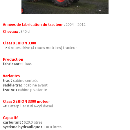
Années de fabrication du tracteur
:
2004 – 2012
Chevaux
:
340 ch
Claas XERION 3300
–>
4 roues drive (4 roues motrices) tracteur
Production
fabricant :
Claas
Variantes
trac :
cabine centrée
saddle trac :
cabine avant
trac vc :
cabine pivotante
Claas XERION 3300 moteur
–>
Caterpillar 8.8l 6-cyl diesel
Capacité
carburant :
620.0 litres
système hydraulique :
130.0 litres