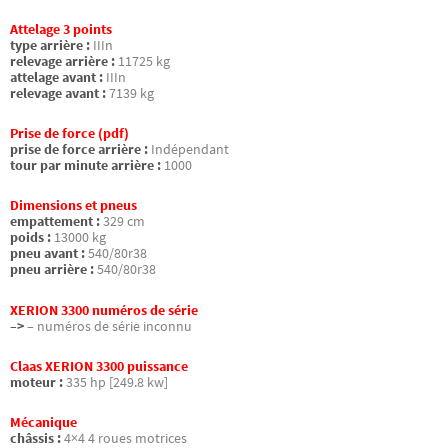
Attelage 3 points
type arrière :
IIIn
relevage arrière :
11725 kg
attelage avant :
IIIn
relevage avant :
7139 kg
Prise de force (pdf)
prise de force arrière :
Indépendant
tour par minute arrière :
1000
Dimensions et pneus
empattement :
329 cm
poids :
13000 kg
pneu avant :
540/80r38
pneu arrière :
540/80r38
XERION 3300 numéros de série
–>
– numéros de série inconnu
Claas XERION 3300 puissance
moteur :
335 hp [249.8 kw]
Mécanique
châssis :
4×4 4 roues motrices