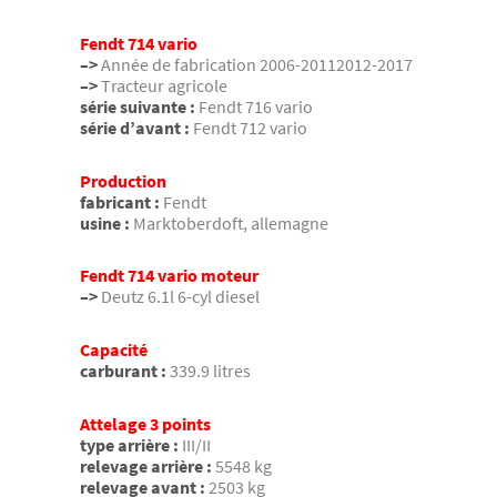
Fendt 714 vario
–>
Année de fabrication 2006-20112012-2017
–>
Tracteur agricole
série suivante :
Fendt 716 vario
série d’avant :
Fendt 712 vario
Production
fabricant :
Fendt
usine :
Marktoberdoft, allemagne
Fendt 714 vario moteur
–>
Deutz 6.1l 6-cyl diesel
Capacité
carburant :
339.9 litres
Attelage 3 points
type arrière :
III/II
relevage arrière :
5548 kg
relevage avant :
2503 kg