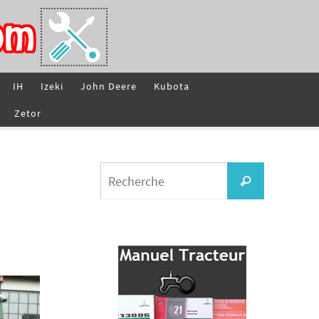
IH
Izeki
John Deere
Kubota
Zetor
Search
Recherche
for: