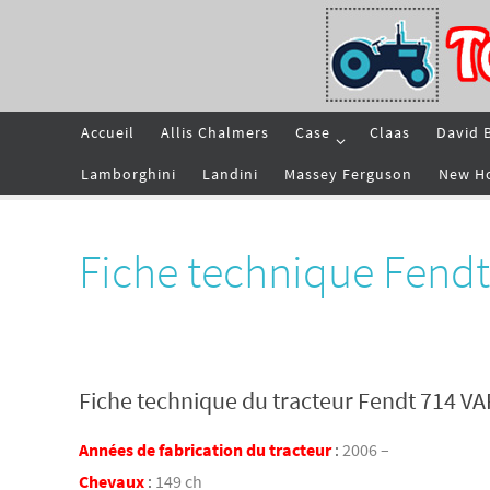
Passer
vers
le
contenu
Passer
Accueil
Allis Chalmers
Case
Claas
David 
vers
le
contenu
Lamborghini
Landini
Massey Ferguson
New H
Fiche technique Fend
Fiche technique du tracteur Fendt 714 V
Années de fabrication du tracteur
:
2006 –
Chevaux
:
149 ch