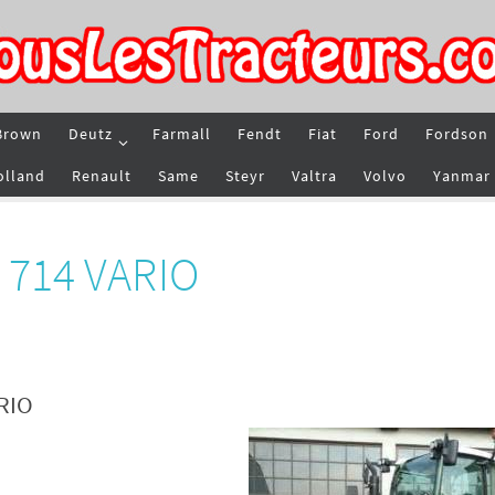
Brown
Deutz
Farmall
Fendt
Fiat
Ford
Fordson
olland
Renault
Same
Steyr
Valtra
Volvo
Yanmar
t 714 VARIO
ARIO