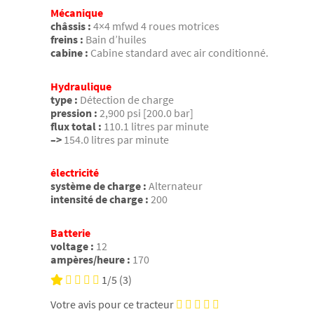
Mécanique
châssis :
4×4 mfwd 4 roues motrices
freins :
Bain d’huiles
cabine :
Cabine standard avec air conditionné.
Hydraulique
type :
Détection de charge
pression :
2,900 psi [200.0 bar]
flux total :
110.1 litres par minute
–>
154.0 litres par minute
électricité
système de charge :
Alternateur
intensité de charge :
200
Batterie
voltage :
12
ampères/heure :
170
1/5
(3)
Votre avis pour ce tracteur