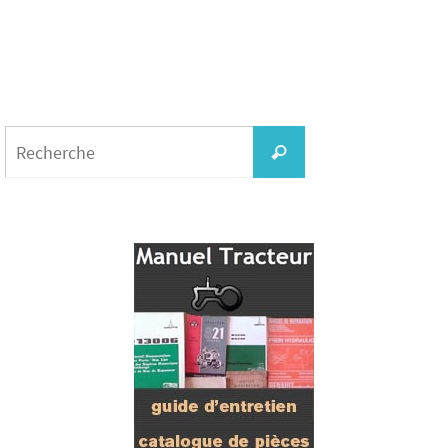
Search
for:
Recherche