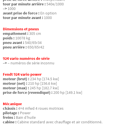
tour par minute arrière :
540e/1000
–>
1000
avant prise de force :
En option
tour par minute avant :
1000
Dimensions et pneus
empattement :
305 cm
poids :
10078 kg
pneu avant :
540/65r34
pneu arrière :
650/65r42
924 vario numéros de série
–>
– numéros de série inconnu
Fendt 924 vario power
moteur (brut) :
234 hp [174.5 kw]
moteur (net) :
210 hp [156.6 kw]
moteur (max) :
245 hp [182.7 kw]
prise de force (revendiqué) :
200 hp [149.1 kw]
Mécanique
châssis :
4×4 mfwd 4 roues motrices
pilotage :
Power
freins :
Bain d’huile
cabine :
Cabine standard avec chauffage et air conditionné.