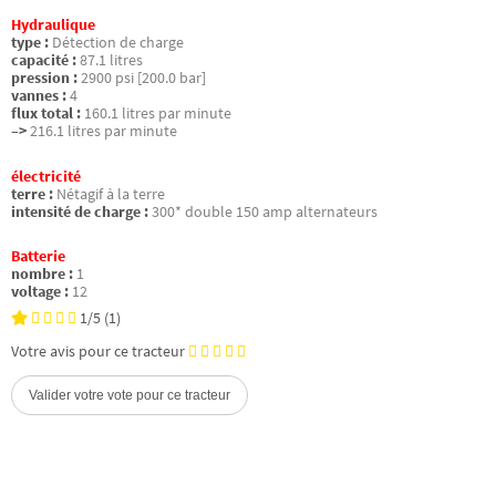
Hydraulique
type :
Détection de charge
capacité :
87.1 litres
pression :
2900 psi [200.0 bar]
vannes :
4
flux total :
160.1 litres par minute
–>
216.1 litres par minute
électricité
terre :
Nétagif à la terre
intensité de charge :
300* double 150 amp alternateurs
Batterie
nombre :
1
voltage :
12
1/5
(1)
Votre avis pour ce tracteur