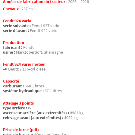
Années de fabrication du tracteur
:
2006 – 2016
Chevaux
:
237 ch
Fendt 924 vario
série suivante :
Fendt 927 vario
série d’avant :
Fendt 922 vario
Production
fabricant :
Fendt
usine :
Marktoberdoft, allemagne
Fendt 924 vario moteur
–>
Deutz 7.1l 6-cyl diesel
Capacité
carburant :
660.1 litres
système hydraulique :
87.1 litres
Attelage 3 points
type arrière :
Iv
ascenseur arrière (aux extremités) :
8981 kg
relevage avant (aux extrémités) :
4082 kg
Prise de force (pdf)
prise de force arrière :
Indépendant