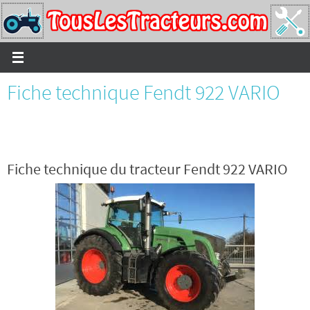
Passer
vers
le
contenu
Fiche technique Fendt 922 VARIO
Fiche technique du tracteur Fendt 922 VARIO