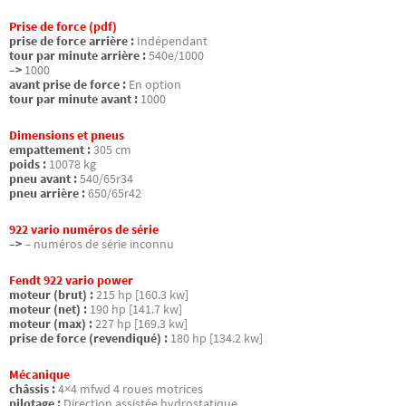
Prise de force (pdf)
prise de force arrière :
Indépendant
tour par minute arrière :
540e/1000
–>
1000
avant prise de force :
En option
tour par minute avant :
1000
Dimensions et pneus
empattement :
305 cm
poids :
10078 kg
pneu avant :
540/65r34
pneu arrière :
650/65r42
922 vario numéros de série
–>
– numéros de série inconnu
Fendt 922 vario power
moteur (brut) :
215 hp [160.3 kw]
moteur (net) :
190 hp [141.7 kw]
moteur (max) :
227 hp [169.3 kw]
prise de force (revendiqué) :
180 hp [134.2 kw]
Mécanique
châssis :
4×4 mfwd 4 roues motrices
pilotage :
Direction assistée hydrostatique