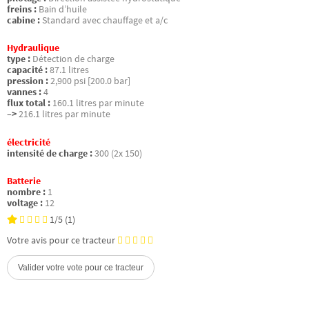
freins :
Bain d’huile
cabine :
Standard avec chauffage et a/c
Hydraulique
type :
Détection de charge
capacité :
87.1 litres
pression :
2,900 psi [200.0 bar]
vannes :
4
flux total :
160.1 litres par minute
–>
216.1 litres par minute
électricité
intensité de charge :
300 (2x 150)
Batterie
nombre :
1
voltage :
12
1/5
(1)
Votre avis pour ce tracteur