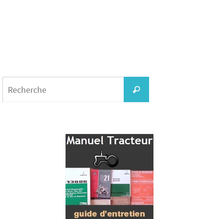
Search
for:
Recherche