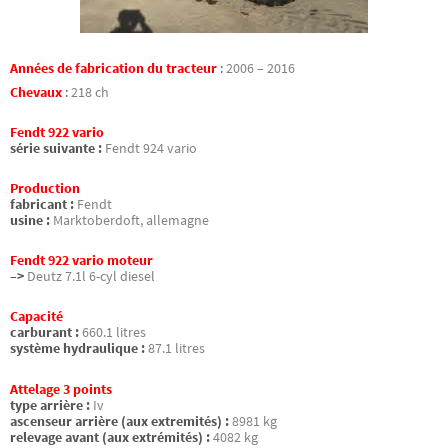
Années de fabrication du tracteur
:
2006 – 2016
Chevaux
:
218 ch
Fendt 922 vario
série suivante :
Fendt 924 vario
Production
fabricant :
Fendt
usine :
Marktoberdoft, allemagne
Fendt 922 vario moteur
–>
Deutz 7.1l 6-cyl diesel
Capacité
carburant :
660.1 litres
système hydraulique :
87.1 litres
Attelage 3 points
type arrière :
Iv
ascenseur arrière (aux extremités) :
8981 kg
relevage avant (aux extrémités) :
4082 kg