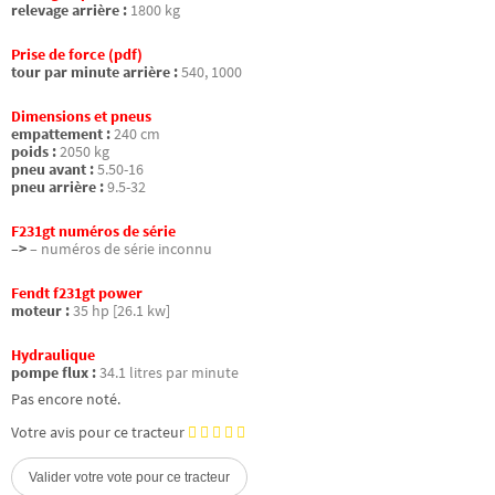
relevage arrière :
1800 kg
Prise de force (pdf)
tour par minute arrière :
540, 1000
Dimensions et pneus
empattement :
240 cm
poids :
2050 kg
pneu avant :
5.50-16
pneu arrière :
9.5-32
F231gt numéros de série
–>
– numéros de série inconnu
Fendt f231gt power
moteur :
35 hp [26.1 kw]
Hydraulique
pompe flux :
34.1 litres par minute
Pas encore noté.
Votre avis pour ce tracteur