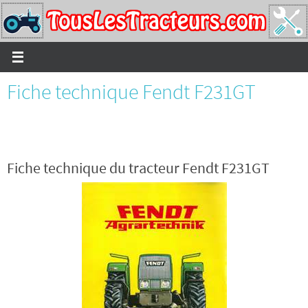
Passer
vers
le
contenu
Fiche technique Fendt F231GT
Fiche technique du tracteur Fendt F231GT