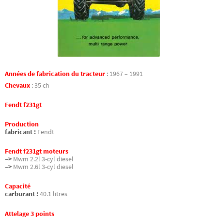
Années de fabrication du tracteur
:
1967 – 1991
Chevaux
:
35 ch
Fendt f231gt
Production
fabricant :
Fendt
Fendt f231gt moteurs
–>
Mwm 2.2l 3-cyl diesel
–>
Mwm 2.6l 3-cyl diesel
Capacité
carburant :
40.1 litres
Attelage 3 points