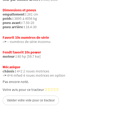
Dimensions et pneus
empattement :
261 cm
poids :
3895 à 4056 kg
pneu avant :
7.50-20
pneu arrière :
18.4-30
Favorit 10s numéros de série
–>
– numéros de série inconnu
Fendt favorit 10s power
moteur :
80 hp [59.7 kw]
Mécanique
châssis :
4×2 2 roues motrices
–>
4×4 mfwd 4 roues motrices en option
Pas encore noté.
Votre avis pour ce tracteur