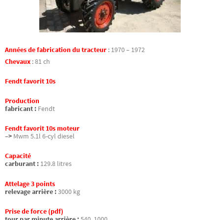
Années de fabrication du tracteur
:
1970 – 1972
Chevaux
:
81 ch
Fendt favorit 10s
Production
fabricant :
Fendt
Fendt favorit 10s moteur
–>
Mwm 5.1l 6-cyl diesel
Capacité
carburant :
129.8 litres
Attelage 3 points
relevage arrière :
3000 kg
Prise de force (pdf)
tour par minute arrière :
540, 1000