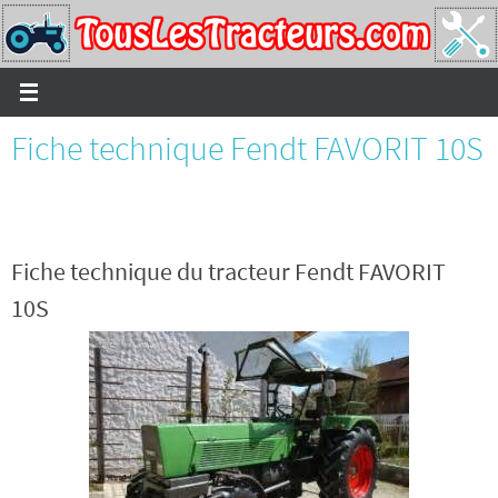
Passer
vers
le
contenu
Fiche technique Fendt FAVORIT 10S
Fiche technique du tracteur Fendt FAVORIT
10S