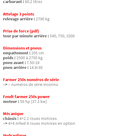
carburant :
60.2 litres
Attelage 3 points
relevage arrière :
2790 kg
Prise de force (pdf)
tour par minute arrière :
540, 750, 1000
Dimensions et pneus
empattement :
205 cm
poids :
2500 à 2750 kg
pneu avant :
7.50-18
pneu arrière :
14.9r30
Farmer 250s numéros de série
–>
– numéros de série inconnu
Fendt farmer 250s power
moteur :
50 hp [37.3 kw]
Mécanique
châssis :
4×2 2 roues motrices
–>
4×4 mfwd 4 roues motrices en option
Hydraulique