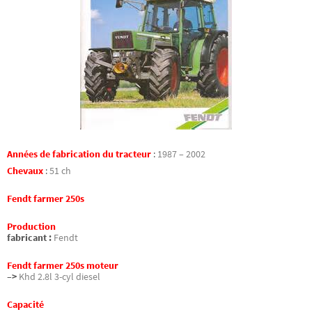
Années de fabrication du tracteur
:
1987 – 2002
Chevaux
:
51 ch
Fendt farmer 250s
Production
fabricant :
Fendt
Fendt farmer 250s moteur
–>
Khd 2.8l 3-cyl diesel
Capacité