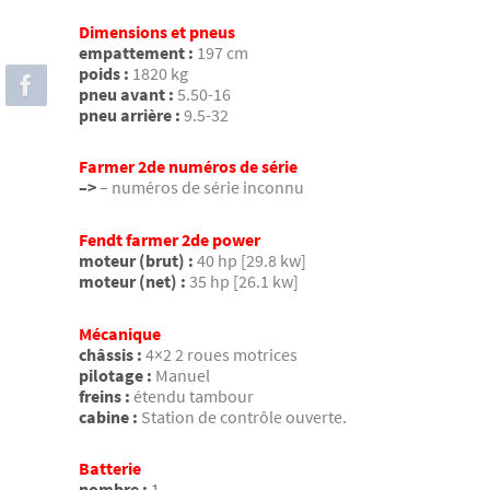
Dimensions et pneus
empattement :
197 cm
poids :
1820 kg
pneu avant :
5.50-16
pneu arrière :
9.5-32
Farmer 2de numéros de série
–>
– numéros de série inconnu
Fendt farmer 2de power
moteur (brut) :
40 hp [29.8 kw]
moteur (net) :
35 hp [26.1 kw]
Mécanique
châssis :
4×2 2 roues motrices
pilotage :
Manuel
freins :
étendu tambour
cabine :
Station de contrôle ouverte.
Batterie
nombre :
1