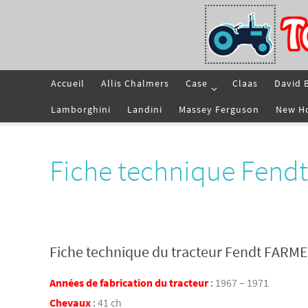
Passer
vers
le
contenu
Passer
Accueil
Allis Chalmers
Case
Claas
David 
vers
le
contenu
Lamborghini
Landini
Massey Ferguson
New H
Fiche technique Fend
Fiche technique du tracteur Fendt FARM
Années de fabrication du tracteur
:
1967 – 1971
Chevaux
:
41 ch