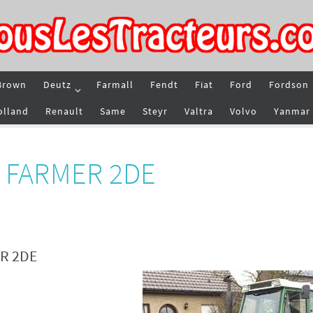
Brown
Deutz
Farmall
Fendt
Fiat
Ford
Fordson
olland
Renault
Same
Steyr
Valtra
Volvo
Yanmar
t FARMER 2DE
ER 2DE