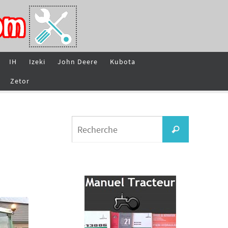
IH
Izeki
John Deere
Kubota
Zetor
Search
Recherche
for: