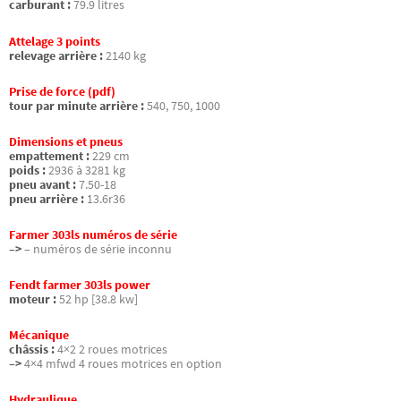
carburant :
79.9 litres
Attelage 3 points
relevage arrière :
2140 kg
Prise de force (pdf)
tour par minute arrière :
540, 750, 1000
Dimensions et pneus
empattement :
229 cm
poids :
2936 à 3281 kg
pneu avant :
7.50-18
pneu arrière :
13.6r36
Farmer 303ls numéros de série
–>
– numéros de série inconnu
Fendt farmer 303ls power
moteur :
52 hp [38.8 kw]
Mécanique
châssis :
4×2 2 roues motrices
–>
4×4 mfwd 4 roues motrices en option
Hydraulique