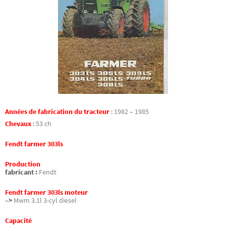
Années de fabrication du tracteur
:
1982 – 1985
Chevaux
:
53 ch
Fendt farmer 303ls
Production
fabricant :
Fendt
Fendt farmer 303ls moteur
–>
Mwm 3.1l 3-cyl diesel
Capacité