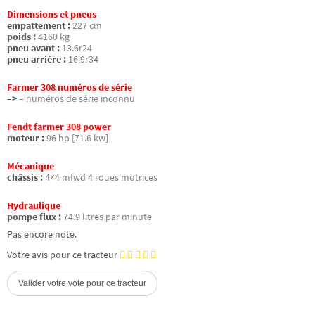
Dimensions et pneus
empattement :
227 cm
poids :
4160 kg
pneu avant :
13.6r24
pneu arrière :
16.9r34
Farmer 308 numéros de série
–>
– numéros de série inconnu
Fendt farmer 308 power
moteur :
96 hp [71.6 kw]
Mécanique
châssis :
4×4 mfwd 4 roues motrices
Hydraulique
pompe flux :
74.9 litres par minute
Pas encore noté.
Votre avis pour ce tracteur