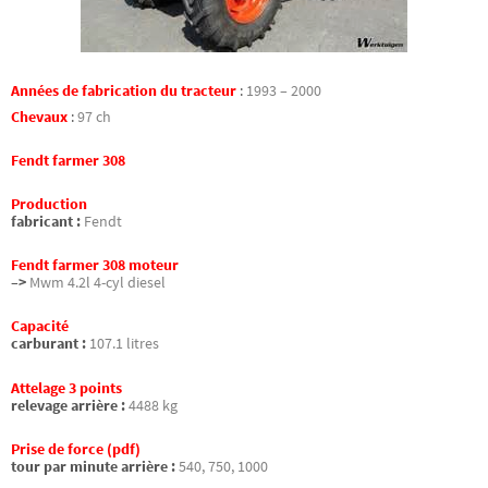
Années de fabrication du tracteur
:
1993 – 2000
Chevaux
:
97 ch
Fendt farmer 308
Production
fabricant :
Fendt
Fendt farmer 308 moteur
–>
Mwm 4.2l 4-cyl diesel
Capacité
carburant :
107.1 litres
Attelage 3 points
relevage arrière :
4488 kg
Prise de force (pdf)
tour par minute arrière :
540, 750, 1000