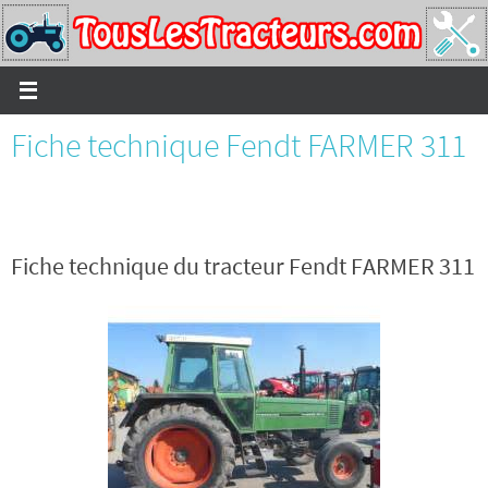
Passer
vers
le
contenu
Fiche technique Fendt FARMER 311
Fiche technique du tracteur Fendt FARMER 311