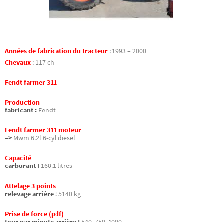
Années de fabrication du tracteur
:
1993 – 2000
Chevaux
:
117 ch
Fendt farmer 311
Production
fabricant :
Fendt
Fendt farmer 311 moteur
–>
Mwm 6.2l 6-cyl diesel
Capacité
carburant :
160.1 litres
Attelage 3 points
relevage arrière :
5140 kg
Prise de force (pdf)
tour par minute arrière :
540, 750, 1000