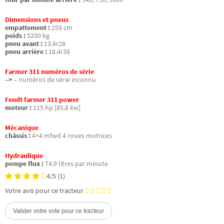
Dimensions et pneus
empattement :
259 cm
poids :
5200 kg
pneu avant :
13.6r28
pneu arrière :
18.4r38
Farmer 311 numéros de série
–>
– numéros de série inconnu
Fendt farmer 311 power
moteur :
115 hp [85.8 kw]
Mécanique
châssis :
4×4 mfwd 4 roues motrices
Hydraulique
pompe flux :
74.9 litres par minute
4/5
(1)
Votre avis pour ce tracteur