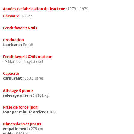
Années de fabrication du tracteur
:
1978 – 1979
Chevaux
:
188 ch
Fendt favorit 620ls
Production
fabricant :
Fendt
Fendt favorit 620ls moteur
–>
Man 9.5l 5-cyl diesel
Capacité
carburant :
350.1 litres
Attelage 3 points
relevage arrière :
8101 kg
Prise de force (pdf)
tour par minute arrière :
1000
Dimensions et pneus
empattement :
275 cm
poids :
9401 kg