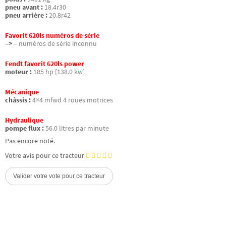
pneu avant :
18.4r30
pneu arrière :
20.8r42
Favorit 620ls numéros de série
–>
– numéros de série inconnu
Fendt favorit 620ls power
moteur :
185 hp [138.0 kw]
Mécanique
châssis :
4×4 mfwd 4 roues motrices
Hydraulique
pompe flux :
56.0 litres par minute
Pas encore noté.
Votre avis pour ce tracteur