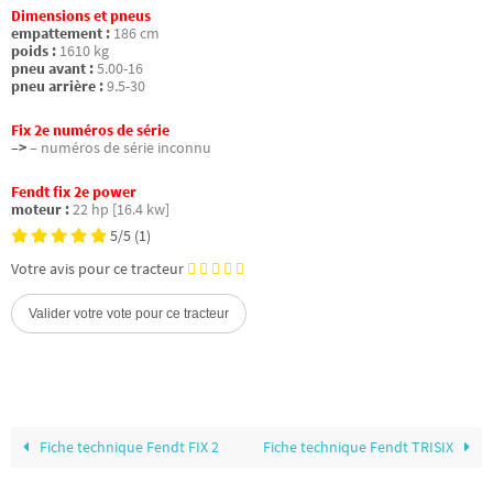
Dimensions et pneus
empattement :
186 cm
poids :
1610 kg
pneu avant :
5.00-16
pneu arrière :
9.5-30
Fix 2e numéros de série
–>
– numéros de série inconnu
Fendt fix 2e power
moteur :
22 hp [16.4 kw]
5/5
(1)
Votre avis pour ce tracteur
Fiche technique Fendt FIX 2
Fiche technique Fendt TRISIX