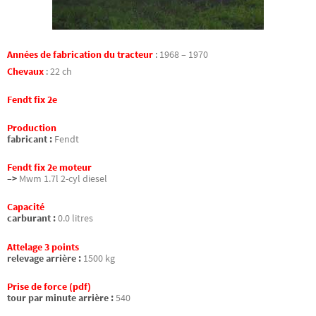
Années de fabrication du tracteur
:
1968 – 1970
Chevaux
:
22 ch
Fendt fix 2e
Production
fabricant :
Fendt
Fendt fix 2e moteur
–>
Mwm 1.7l 2-cyl diesel
Capacité
carburant :
0.0 litres
Attelage 3 points
relevage arrière :
1500 kg
Prise de force (pdf)
tour par minute arrière :
540