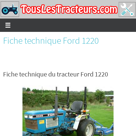
Passer
vers
le
contenu
Fiche technique Ford 1220
Fiche technique du tracteur Ford 1220