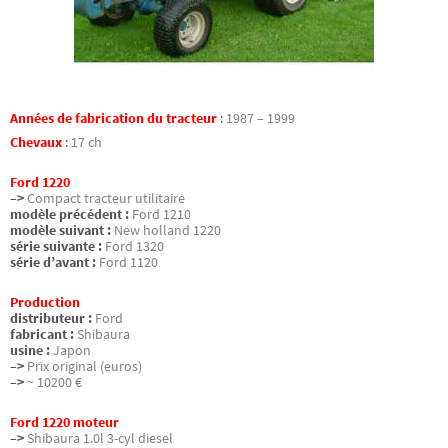
Années de fabrication du tracteur
:
1987 – 1999
Chevaux
:
17 ch
Ford 1220
–>
Compact tracteur utilitaire
modèle précédent :
Ford 1210
modèle suivant :
New holland 1220
série suivante :
Ford 1320
série d’avant :
Ford 1120
Production
distributeur :
Ford
fabricant :
Shibaura
usine :
Japon
–>
Prix original (euros)
–>
~ 10200 €
Ford 1220 moteur
–>
Shibaura 1.0l 3-cyl diesel