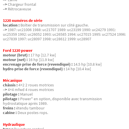
–>
Chargeur frontal
–>
Rétrocaveuse
1220 numéros de série
location :
Boîtier de transmission sur côté gauche.
–>
1987: uc21006 1988: uc21707 1989: uc23199 1990: uc24279 1991:
uc25359 1992: uc26052 1993: uc26585 1994: uc27015 1995: uc27524 1996:
uc27839 1997: uc28097 1998: uc28612 1999: uc28907
Ford 1220 power
moteur (brut) :
17 hp [12.7 kw]
moteur (net) :
16 hp [11.9 kw]
encrenage prise de force (revendiqué) :
14.5 hp [10.8 kw]
hydro prise de force (revendiqué) :
14 hp [10.4 kw]
Mécanique
châssis :
4×2 2 roues motrices
–>
4×4 mfwd 4 roues motrices
pilotage :
Manuel
pilotage :
Power* en option, disponible avec transmission
hydrostatique après 1989.
freins :
étendu tambour
cabine :
Deux postes rops.
Hydraulique