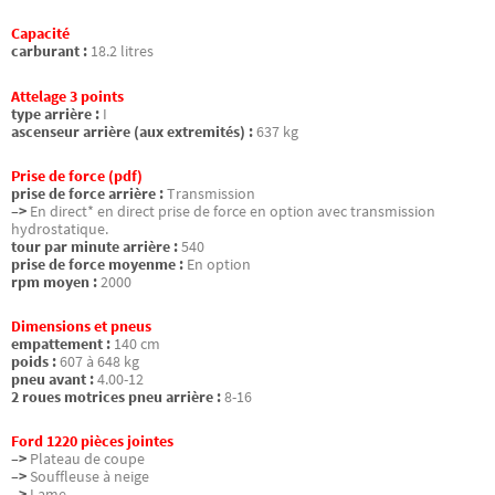
Capacité
carburant :
18.2 litres
Attelage 3 points
type arrière :
I
ascenseur arrière (aux extremités) :
637 kg
Prise de force (pdf)
prise de force arrière :
Transmission
–>
En direct* en direct prise de force en option avec transmission
hydrostatique.
tour par minute arrière :
540
prise de force moyenme :
En option
rpm moyen :
2000
Dimensions et pneus
empattement :
140 cm
poids :
607 à 648 kg
pneu avant :
4.00-12
2 roues motrices pneu arrière :
8-16
Ford 1220 pièces jointes
–>
Plateau de coupe
–>
Souffleuse à neige
–>
Lame