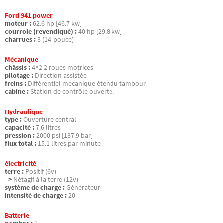
Ford 941 power
moteur :
62.6 hp [46.7 kw]
courroie (revendiqué) :
40 hp [29.8 kw]
charrues :
3 (14-pouce)
Mécanique
châssis :
4×2 2 roues motrices
pilotage :
Direction assistée
freins :
Différentiel mécanique étendu tambour
cabine :
Station de contrôle ouverte.
Hydraulique
type :
Ouverture central
capacité :
7.6 litres
pression :
2000 psi [137.9 bar]
flux total :
15.1 litres par minute
électricité
terre :
Positif (6v)
–>
Nétagif à la terre (12v)
système de charge :
Générateur
intensité de charge :
20
Batterie