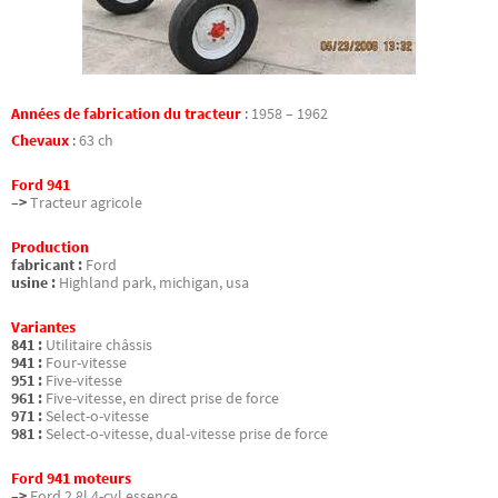
Années de fabrication du tracteur
:
1958 – 1962
Chevaux
:
63 ch
Ford 941
–>
Tracteur agricole
Production
fabricant :
Ford
usine :
Highland park, michigan, usa
Variantes
841 :
Utilitaire châssis
941 :
Four-vitesse
951 :
Five-vitesse
961 :
Five-vitesse, en direct prise de force
971 :
Select-o-vitesse
981 :
Select-o-vitesse, dual-vitesse prise de force
Ford 941 moteurs
–>
Ford 2.8l 4-cyl essence