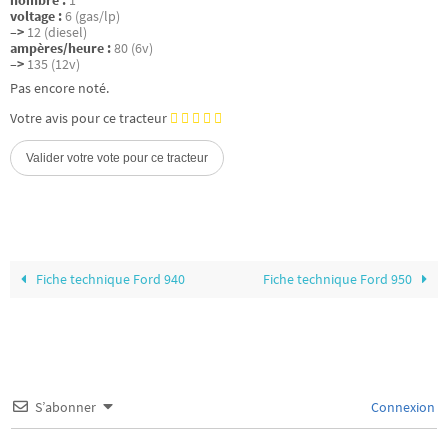
nombre :
1
voltage :
6 (gas/lp)
–>
12 (diesel)
ampères/heure :
80 (6v)
–>
135 (12v)
Pas encore noté.
Votre avis pour ce tracteur
Fiche technique Ford 940
Fiche technique Ford 950
S’abonner
Connexion