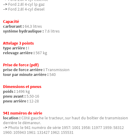
–>
Ford 2.8l 4-cyl lp gaz
–>
Ford 2.8l 4-cyl diesel
Capacité
carburant :
64.3 litres
système hydraulique :
7.6 litres
Attelage 3 points
type arrière :
I
relevage arrière :
567 kg
Prise de force (pdf)
prise de force arrière :
Transmission
tour par minute arrière :
540
Dimensions et pneus
poids :
1496 kg
pneu avant :
5.50-16
pneu arrière :
12-28
941 numéros de série
location :
Côté gauche le tracteur, sur haut du boîtier de transmission
derrière le démareur.
–>
Photo le 941 numéro de série 1957: 1001 1958: 11977 1959: 58312
1960: 105943 1961: 131427 1962: 155531