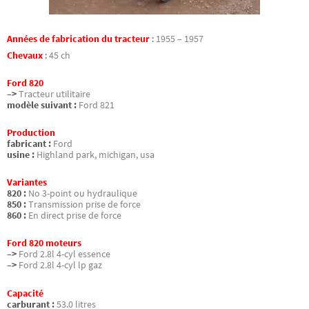
Années de fabrication du tracteur
:
1955 – 1957
Chevaux
:
45 ch
Ford 820
–>
Tracteur utilitaire
modèle suivant :
Ford 821
Production
fabricant :
Ford
usine :
Highland park, michigan, usa
Variantes
820 :
No 3-point ou hydraulique
850 :
Transmission prise de force
860 :
En direct prise de force
Ford 820 moteurs
–>
Ford 2.8l 4-cyl essence
–>
Ford 2.8l 4-cyl lp gaz
Capacité
carburant :
53.0 litres