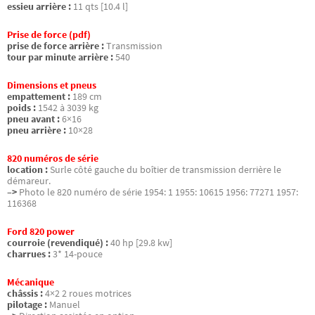
essieu arrière :
11 qts [10.4 l]
Prise de force (pdf)
prise de force arrière :
Transmission
tour par minute arrière :
540
Dimensions et pneus
empattement :
189 cm
poids :
1542 à 3039 kg
pneu avant :
6×16
pneu arrière :
10×28
820 numéros de série
location :
Surle côté gauche du boîtier de transmission derrière le
démareur.
–>
Photo le 820 numéro de série 1954: 1 1955: 10615 1956: 77271 1957:
116368
Ford 820 power
courroie (revendiqué) :
40 hp [29.8 kw]
charrues :
3* 14-pouce
Mécanique
châssis :
4×2 2 roues motrices
pilotage :
Manuel