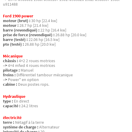
u911488
Ford 1900 power
moteur (brut) :
30 hp [22.4 kw]
moteur :
28.7 hp [21.4 kw]
barre (revendiqué) :
22 hp [16.4 kw]
prise de force (revendiqué) :
26.88 hp [20.0 kw]
barre (testé) :
22.06 hp [16.5 kw]
pto (testé) :
26.88 hp [20.0 kw]
Mécanique
châssis :
4×2 2 roues motrices
–>
4×4 mfwd 4 roues motrices
pilotage :
Manuel
freins :
Différentiel tambour mécanique
–>
Power* en option
cabine :
Deux postes rops.
Hydraulique
type :
En direct
capacité :
24.2 litres
électricité
terre :
Nétagif à la terre
système de charge :
Alternateur
intensité de charge :
20