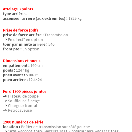
Attelage 3 points
type arrière :
I
ascenseur arrière (aux extremités) :
1729 kg
Prise de force (pdf)
prise de force arrière :
Transmission
–>
En direct* en option
tour par minute arrière :
540
front pto :
En option
Dimensions et pneus
empattement :
160 cm
poids :
1247 kg
pneu avant :
5.00-15
pneu arrière :
12.4×24
Ford 1900 pièces jointes
–>
Plateau de coupe
–>
Souffleuse à neige
–>
Chargeur frontal
–>
Rétrocaveuse
1900 numéros de série
location :
Boîtier de transmission sur côté gauche
–>
1979: u900001 1980: u903187 1981: u905826 1982: u908557 1983: