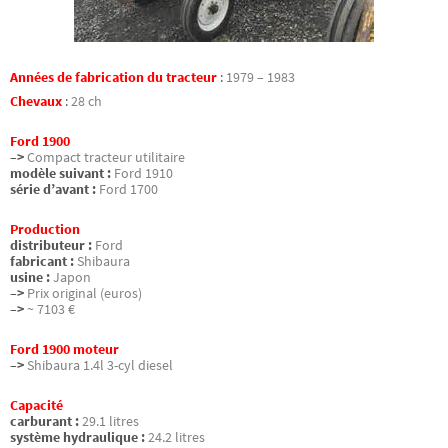
Années de fabrication du tracteur
:
1979 – 1983
Chevaux
:
28 ch
Ford 1900
–>
Compact tracteur utilitaire
modèle suivant :
Ford 1910
série d’avant :
Ford 1700
Production
distributeur :
Ford
fabricant :
Shibaura
usine :
Japon
–>
Prix original (euros)
–>
~ 7103 €
Ford 1900 moteur
–>
Shibaura 1.4l 3-cyl diesel
Capacité
carburant :
29.1 litres
système hydraulique :
24.2 litres