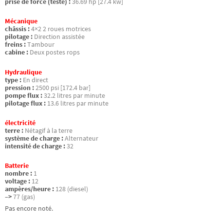
prise de force (testé) :
36.69 hp [27.4 kw]
Mécanique
châssis :
4×2 2 roues motrices
pilotage :
Direction assistée
freins :
Tambour
cabine :
Deux postes rops
Hydraulique
type :
En direct
pression :
2500 psi [172.4 bar]
pompe flux :
32.2 litres par minute
pilotage flux :
13.6 litres par minute
électricité
terre :
Nétagif à la terre
système de charge :
Alternateur
intensité de charge :
32
Batterie
nombre :
1
voltage :
12
ampères/heure :
128 (diesel)
–>
77 (gas)
Pas encore noté.