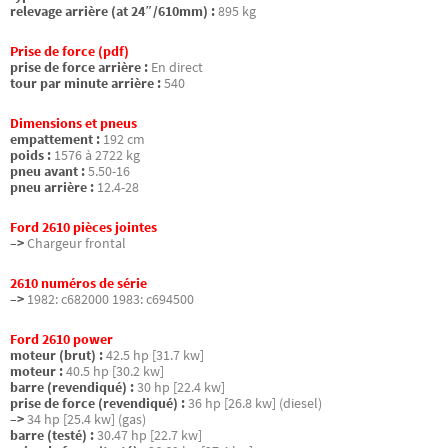
relevage arrière (at 24″/610mm) :
895 kg
Prise de force (pdf)
prise de force arrière :
En direct
tour par minute arrière :
540
Dimensions et pneus
empattement :
192 cm
poids :
1576 à 2722 kg
pneu avant :
5.50-16
pneu arrière :
12.4-28
Ford 2610 pièces jointes
–>
Chargeur frontal
2610 numéros de série
–>
1982: c682000 1983: c694500
Ford 2610 power
moteur (brut) :
42.5 hp [31.7 kw]
moteur :
40.5 hp [30.2 kw]
barre (revendiqué) :
30 hp [22.4 kw]
prise de force (revendiqué) :
36 hp [26.8 kw] (diesel)
–>
34 hp [25.4 kw] (gas)
barre (testé) :
30.47 hp [22.7 kw]