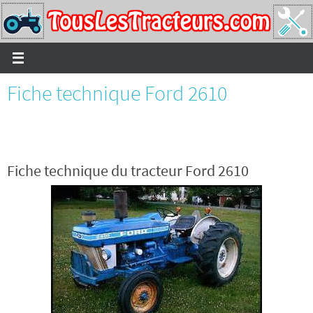
Passer
vers
le
contenu
Fiche technique Ford 2610
Fiche technique du tracteur Ford 2610