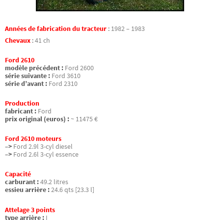
Années de fabrication du tracteur
:
1982 – 1983
Chevaux
:
41 ch
Ford 2610
modèle précédent :
Ford 2600
série suivante :
Ford 3610
série d’avant :
Ford 2310
Production
fabricant :
Ford
prix original (euros) :
~ 11475 €
Ford 2610 moteurs
–>
Ford 2.9l 3-cyl diesel
–>
Ford 2.6l 3-cyl essence
Capacité
carburant :
49.2 litres
essieu arrière :
24.6 qts [23.3 l]
Attelage 3 points
type arrière :
I