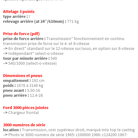
Attelage 3 points
type arrière :
I
relevage arrière (at 24″/610mm) :
771 kg
Prise de force (pdf)
prise de force arrière :
Transmission* fonctionnement en continu
transmission prise de force sur le 4- et 8-vitesse
–>
En direct* standard sur le 12-vitesse sur/sous, en option sur 8-vitesse
–>
Indépendant* select-o-vitesse
tour par minute arrière :
540
–>
540/1000 (select-o-vitesse)
Dimensions et pneus
empattement :
192 cm
poids :
1678 à 3148 kg
pneu avant :
5.50-16
pneu arrière :
12.4-28
Ford 3000 pièces jointes
–>
Chargeur frontal
3000 numéros de série
location :
Transmission, coin supérieur droit, marqué into top le casting
–>
Photo le 3000 numéro de série 1965: c100000 1966: c124200 1967: