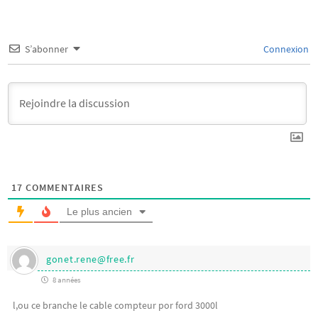
S’abonner
Connexion
17
COMMENTAIRES
Le plus ancien
gonet.rene@free.fr
8 années
l,ou ce branche le cable compteur por ford 3000l