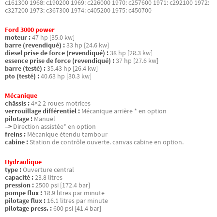
c161300 1968: c190200 1969: c226000 1970: c257600 1971: c292100 1972:
c327200 1973: c367300 1974: c405200 1975: c450700
Ford 3000 power
moteur :
47 hp [35.0 kw]
barre (revendiqué) :
33 hp [24.6 kw]
diesel prise de force (revendiqué) :
38 hp [28.3 kw]
essence prise de force (revendiqué) :
37 hp [27.6 kw]
barre (testé) :
35.43 hp [26.4 kw]
pto (testé) :
40.63 hp [30.3 kw]
Mécanique
châssis :
4×2 2 roues motrices
verrouillage différentiel :
Mécanique arrière * en option
pilotage :
Manuel
–>
Direction assistée* en option
freins :
Mécanique étendu tambour
cabine :
Station de contrôle ouverte. canvas cabine en option.
Hydraulique
type :
Ouverture central
capacité :
23.8 litres
pression :
2500 psi [172.4 bar]
pompe flux :
18.9 litres par minute
pilotage flux :
16.1 litres par minute
pilotage press. :
600 psi [41.4 bar]