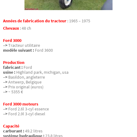
Années de fabrication du tracteur
:
1965 – 1975
Chevaux
:
48 ch
Ford 3000
–>
Tracteur utilitaire
modèle suivant :
Ford 3600
Production
fabricant :
Ford
usine :
Highland park, michigan, usa
–>
Basildon, angleterre
–>
Antwerp, Belgique
–>
Prix original (euros)
–>
~ 5355 €
Ford 3000 moteurs
–>
Ford 2.6l 3-cyl essence
–>
Ford 2.9l 3-cyl diesel
Capacité
carburant :
49.2 litres
système hydraulique :
23.8 litres