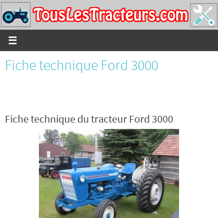
Passer
vers
le
contenu
Fiche technique Ford 3000
Fiche technique du tracteur Ford 3000