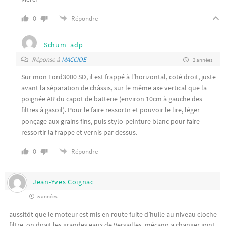
0
Répondre
Schum_adp
Réponse à
MACCIOE
2 années
Sur mon Ford3000 SD, il est frappé à l’horizontal, coté droit, juste
avant la séparation de châssis, sur le même axe vertical que la
poignée AR du capot de batterie (environ 10cm à gauche des
filtres à gasoil). Pour le faire ressortir et pouvoir le lire, léger
ponçage aux grains fins, puis stylo-peinture blanc pour faire
ressortir la frappe et vernis par dessus.
0
Répondre
Jean-Yves Coignac
5 années
aussitôt que le moteur est mis en route fuite d’huile au niveau cloche
filtre, on dirait les grandes eaux de Versailles. mécano a changer joint