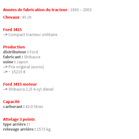
Années de fabrication du tracteur
:
1993 – 2003
Chevaux
:
45 ch
Ford 3415
–>
Compact tracteur utilitaire
Production
distributeur :
Ford
fabricant :
Shibaura
usine :
Japon
–>
Prix original (euros)
–>
~ 15215 €
Ford 3415 moteur
–>
Shibaura 2.2l 4-cyl diesel
Capacité
carburant :
42.0 litres
Attelage 3 points
type arrière :
I
relevage arrière :
1573 kg