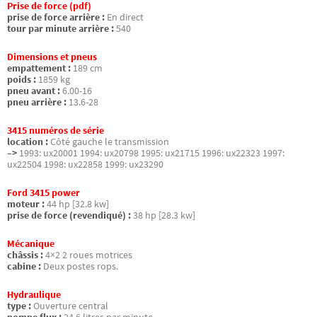
Prise de force (pdf)
prise de force arrière :
En direct
tour par minute arrière :
540
Dimensions et pneus
empattement :
189 cm
poids :
1859 kg
pneu avant :
6.00-16
pneu arrière :
13.6-28
3415 numéros de série
location :
Côté gauche le transmission
–>
1993: ux20001 1994: ux20798 1995: ux21715 1996: ux22323 1997:
ux22504 1998: ux22858 1999: ux23290
Ford 3415 power
moteur :
44 hp [32.8 kw]
prise de force (revendiqué) :
38 hp [28.3 kw]
Mécanique
châssis :
4×2 2 roues motrices
cabine :
Deux postes rops.
Hydraulique
type :
Ouverture central