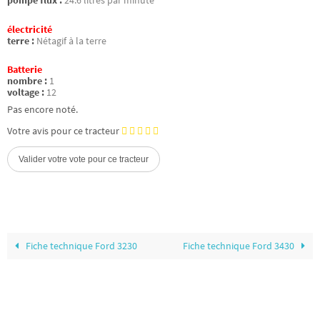
pompe flux :
24.6 litres par minute
électricité
terre :
Nétagif à la terre
Batterie
nombre :
1
voltage :
12
Pas encore noté.
Votre avis pour ce tracteur
Fiche technique Ford 3230
Fiche technique Ford 3430