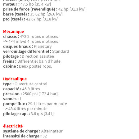
moteur :
47.5 hp [35.4 kw]
prise de force (revendiqué) :
42 hp [31.3 kw]
barre (testé) :
35.62 hp [26.6 kw]
pto (testé) :
42.67 hp [31.8 kw]
Mécanique
châssis :
4×2 2 roues motrices
–>
4×4 mfwd 4 roues motrices
disques finaux :
Planetary
verrouillage différentiel :
Standard
pilotage :
Direction assistée
freins :
Différentiel bain d’huile
cabine :
Deux postes rops.
Hydraulique
type :
Ouverture central
capacité :
45.8 litres
pression :
2500 psi [172.4 bar]
vannes :
1
pompe flux :
29.1 litres par minute
–>
48.4 litres par minute
pilotage cap. :
3.6 qts [3.4 l]
électricité
système de charge :
Alternateur
intensité de charge :
32