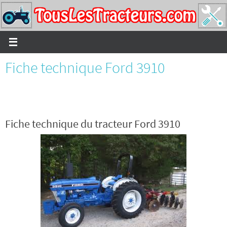
Passer
vers
le
contenu
Fiche technique Ford 3910
Fiche technique du tracteur Ford 3910