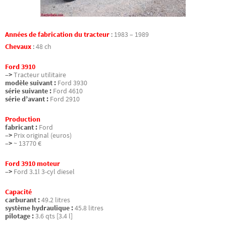
Années de fabrication du tracteur
:
1983 – 1989
Chevaux
:
48 ch
Ford 3910
–>
Tracteur utilitaire
modèle suivant :
Ford 3930
série suivante :
Ford 4610
série d’avant :
Ford 2910
Production
fabricant :
Ford
–>
Prix original (euros)
–>
~ 13770 €
Ford 3910 moteur
–>
Ford 3.1l 3-cyl diesel
Capacité
carburant :
49.2 litres
système hydraulique :
45.8 litres
pilotage :
3.6 qts [3.4 l]