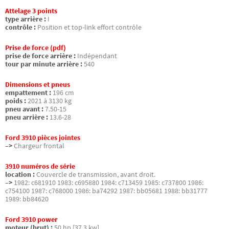
Attelage 3 points
type arrière :
I
contrôle :
Position et top-link effort contrôle
Prise de force (pdf)
prise de force arrière :
Indépendant
tour par minute arrière :
540
Dimensions et pneus
empattement :
196 cm
poids :
2021 à 3130 kg
pneu avant :
7.50-15
pneu arrière :
13.6-28
Ford 3910 pièces jointes
–>
Chargeur frontal
3910 numéros de série
location :
Couvercle de transmission, avant droit.
–>
1982: c681910 1983: c695880 1984: c713459 1985: c737800 1986:
c754100 1987: c768000 1986: ba74292 1987: bb05681 1988: bb31777
1989: bb84620
Ford 3910 power
moteur (brut) :
50 hp [37.3 kw]