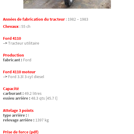
Années de fabrication du tracteur
:
1982 – 1983
Chevaux
:
55 ch
Ford 4110
–>
Tracteur utilitaire
Production
fabricant :
Ford
Ford 4110 moteur
–>
Ford 3.3l 3-cyl diesel
Capacité
carburant :
49.2 litres
essieu arrière :
48.3 qts [45.7 l]
Attelage 3 points
type arrière :
I
relevage arrière :
1397 kg
Prise de force (pdf)