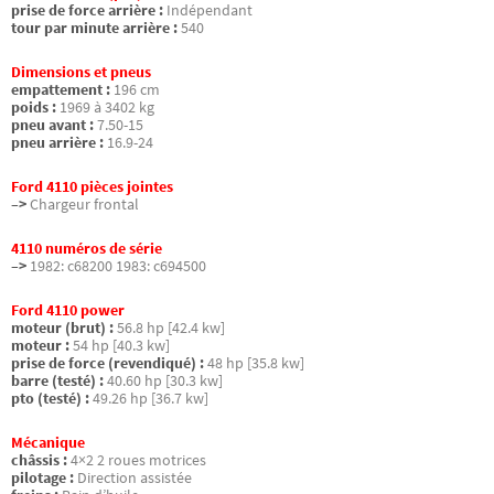
prise de force arrière :
Indépendant
tour par minute arrière :
540
Dimensions et pneus
empattement :
196 cm
poids :
1969 à 3402 kg
pneu avant :
7.50-15
pneu arrière :
16.9-24
Ford 4110 pièces jointes
–>
Chargeur frontal
4110 numéros de série
–>
1982: c68200 1983: c694500
Ford 4110 power
moteur (brut) :
56.8 hp [42.4 kw]
moteur :
54 hp [40.3 kw]
prise de force (revendiqué) :
48 hp [35.8 kw]
barre (testé) :
40.60 hp [30.3 kw]
pto (testé) :
49.26 hp [36.7 kw]
Mécanique
châssis :
4×2 2 roues motrices
pilotage :
Direction assistée