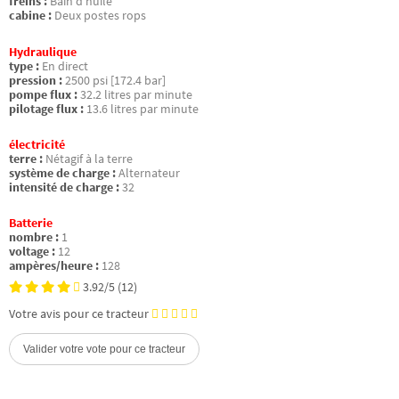
freins :
Bain d’huile
cabine :
Deux postes rops
Hydraulique
type :
En direct
pression :
2500 psi [172.4 bar]
pompe flux :
32.2 litres par minute
pilotage flux :
13.6 litres par minute
électricité
terre :
Nétagif à la terre
système de charge :
Alternateur
intensité de charge :
32
Batterie
nombre :
1
voltage :
12
ampères/heure :
128
3.92/5
(12)
Votre avis pour ce tracteur