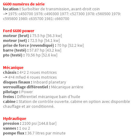
6600 numéros de série
location :
Surboîtier de transmission, avant-droit coin
–>
1975: c450700 1976: c490300 1977: c527300 1978: c560500 1979:
c595800 1980: c635700 1981: c660700
Ford 6600 power
moteur (brut) :
75.5 hp [56.3 kw]
moteur (net) :
72.5 hp [54.1 kw]
prise de force (revendiqué) :
70 hp [52.2 kw]
barre (testé) :
57.87 hp [43.2 kw]
pto (testé) :
70.56 hp [52.6 kw]
Mécanique
châssis :
4×2 2 roues motrices
–>
4×4 mfwd 4 roues motrices
disques finaux :
Inboard planetary
verrouillage différentiel :
Mécanique arrière
pilotage :
Power
freins :
Différentiel mécanique bain d’huile
cabine :
Station de contrôle ouverte. cabine en option avec disponible
chauffage et air conditionné.
Hydraulique
pression :
2100 psi [144.8 bar]
vannes :
1 ou 2
pompe flux :
36.7 litres par minute