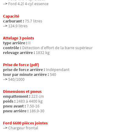
–>
Ford 4.2l 4-cyl essence
Capacité
carburant :
75.7 litres
–>
124.9 litres
Attelage 3 points
type arrière :
II
contrôle :
Détection d’effort de la barre supérieur
relevage arrière :
1832 kg
Prise de force (pdf)
prise de force arrière :
Indépendant
tour par minute arrière :
540
–>
540/1000
Dimensions et pneus
empattement :
223 cm
poids :
2483 à 4400 kg
pneu avant :
7.50-16
pneu arrière :
186.9-30
Ford 6600 pièces jointes
–>
Chargeur frontal