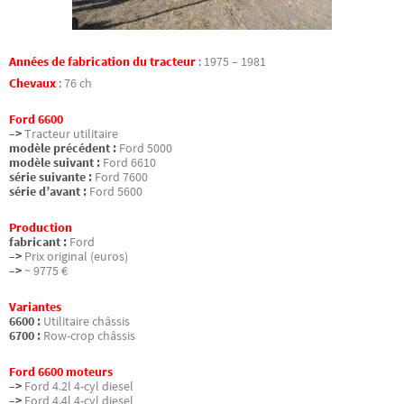
Années de fabrication du tracteur
:
1975 – 1981
Chevaux
:
76 ch
Ford 6600
–>
Tracteur utilitaire
modèle précédent :
Ford 5000
modèle suivant :
Ford 6610
série suivante :
Ford 7600
série d’avant :
Ford 5600
Production
fabricant :
Ford
–>
Prix original (euros)
–>
~ 9775 €
Variantes
6600 :
Utilitaire châssis
6700 :
Row-crop châssis
Ford 6600 moteurs
–>
Ford 4.2l 4-cyl diesel
–>
Ford 4.4l 4-cyl diesel