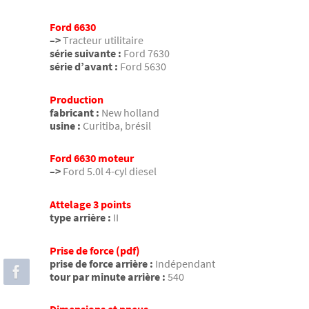
Ford 6630
–>
Tracteur utilitaire
série suivante :
Ford 7630
série d’avant :
Ford 5630
Production
fabricant :
New holland
usine :
Curitiba, brésil
Ford 6630 moteur
–>
Ford 5.0l 4-cyl diesel
Attelage 3 points
type arrière :
II
Prise de force (pdf)
prise de force arrière :
Indépendant
tour par minute arrière :
540