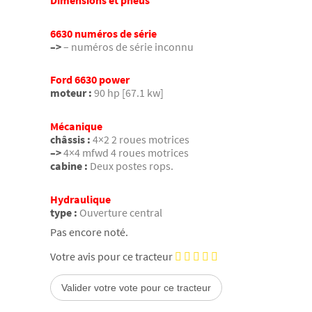
Dimensions et pneus
6630 numéros de série
–>
– numéros de série inconnu
Ford 6630 power
moteur :
90 hp [67.1 kw]
Mécanique
châssis :
4×2 2 roues motrices
–>
4×4 mfwd 4 roues motrices
cabine :
Deux postes rops.
Hydraulique
type :
Ouverture central
Pas encore noté.
Votre avis pour ce tracteur