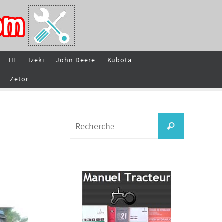
IH
Izeki
John Deere
Kubota
Zetor
Search
Recherche
for: