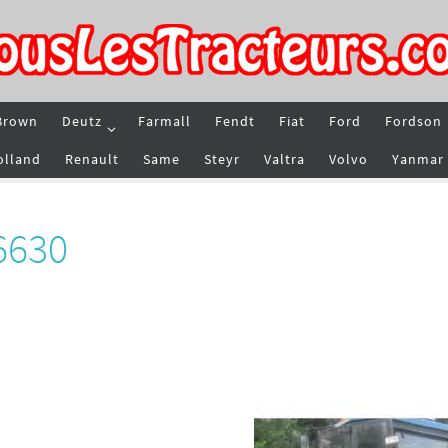
Brown
Deutz
Farmall
Fendt
Fiat
Ford
Fordson
olland
Renault
Same
Steyr
Valtra
Volvo
Yanmar
6630