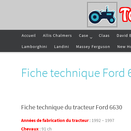
Passer
vers
le
contenu
Passer
Accueil
Allis Chalmers
Case
Claas
David 
vers
le
contenu
Lamborghini
Landini
Massey Ferguson
New H
Fiche technique Ford 
Fiche technique du tracteur Ford 6630
Années de fabrication du tracteur
:
1992 – 1997
Chevaux
:
91 ch