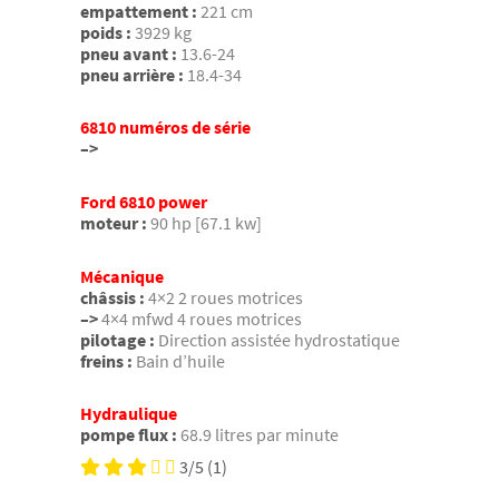
empattement :
221 cm
poids :
3929 kg
pneu avant :
13.6-24
pneu arrière :
18.4-34
6810 numéros de série
–>
Ford 6810 power
moteur :
90 hp [67.1 kw]
Mécanique
châssis :
4×2 2 roues motrices
–>
4×4 mfwd 4 roues motrices
pilotage :
Direction assistée hydrostatique
freins :
Bain d’huile
Hydraulique
pompe flux :
68.9 litres par minute
3/5
(1)