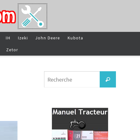
IH
Izeki
John Deere
Kubota
Zetor
Search
Recherche
for: