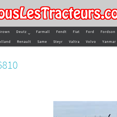
Brown
Deutz
Farmall
Fendt
Fiat
Ford
Fordson
olland
Renault
Same
Steyr
Valtra
Volvo
Yanmar
6810