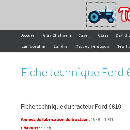
Passer
vers
le
contenu
Passer
Accueil
Allis Chalmers
Case
Claas
David 
vers
le
contenu
Lamborghini
Landini
Massey Ferguson
New H
Fiche technique Ford 
Fiche technique du tracteur Ford 6810
Années de fabrication du tracteur
:
1988 – 1991
Chevaux
:
91 ch