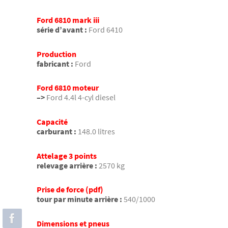
Ford 6810 mark iii
série d’avant :
Ford 6410
Production
fabricant :
Ford
Ford 6810 moteur
–>
Ford 4.4l 4-cyl diesel
Capacité
carburant :
148.0 litres
Attelage 3 points
relevage arrière :
2570 kg
Prise de force (pdf)
tour par minute arrière :
540/1000
Dimensions et pneus