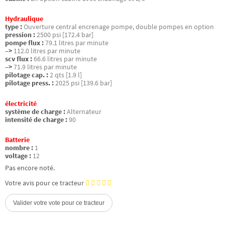
Hydraulique
type :
Ouverture central encrenage pompe, double pompes en option
pression :
2500 psi [172.4 bar]
pompe flux :
79.1 litres par minute
–>
112.0 litres par minute
scv flux :
66.6 litres par minute
–>
71.9 litres par minute
pilotage cap. :
2 qts [1.9 l]
pilotage press. :
2025 psi [139.6 bar]
électricité
système de charge :
Alternateur
intensité de charge :
90
Batterie
nombre :
1
voltage :
12
Pas encore noté.
Votre avis pour ce tracteur