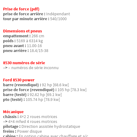
Prise de force (pdf)
prise de force arrière :
Indépendant
tour par minute arrière :
540/1000
Dimensions et pneus
empattement :
266 cm
poids :
5169 à 6314 kg
pneu avant :
11.00-16
pneu arrière :
18.4/15-38
8530 numéros de série
–>
– numéros de série inconnu
Ford 8530 power
barre (revendiqué) :
92 hp [68.6 kw]
prise de force (revendiqué) :
105 hp [78.3 kw]
barre (testé) :
92.62 hp [69.1 kw]
pto (testé) :
105.74 hp [78.9 kw]
Mécanique
châssis :
4×2 2 roues motrices
–>
4×4 mfwd 4 roues motrices
pilotage :
Direction assistée hydrostatique
freins :
Power disque
cabine :
En option cabine avec chauffage et a/c