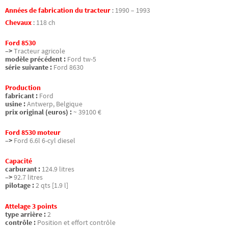
Années de fabrication du tracteur
:
1990 – 1993
Chevaux
:
118 ch
Ford 8530
–>
Tracteur agricole
modèle précédent :
Ford tw-5
série suivante :
Ford 8630
Production
fabricant :
Ford
usine :
Antwerp, Belgique
prix original (euros) :
~ 39100 €
Ford 8530 moteur
–>
Ford 6.6l 6-cyl diesel
Capacité
carburant :
124.9 litres
–>
92.7 litres
pilotage :
2 qts [1.9 l]
Attelage 3 points
type arrière :
2
contrôle :
Position et effort contrôle