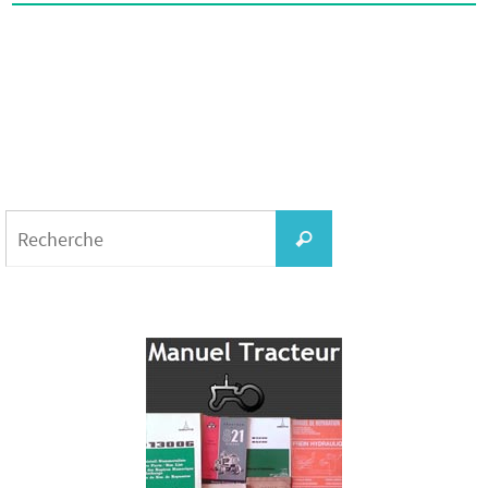
Search
for:
Recherche