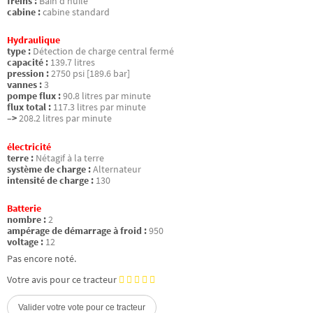
freins :
Bain d’huile
cabine :
cabine standard
Hydraulique
type :
Détection de charge central fermé
capacité :
139.7 litres
pression :
2750 psi [189.6 bar]
vannes :
3
pompe flux :
90.8 litres par minute
flux total :
117.3 litres par minute
–>
208.2 litres par minute
électricité
terre :
Nétagif à la terre
système de charge :
Alternateur
intensité de charge :
130
Batterie
nombre :
2
ampérage de démarrage à froid :
950
voltage :
12
Pas encore noté.
Votre avis pour ce tracteur