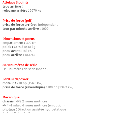
Attelage 3 points
type arrière :
IIi
relevage arrière :
5670 kg
Prise de force (pdf)
prise de force arrière :
Indépendant
tour par minute arrière :
1000
Dimensions et pneus
empattement :
300 cm
poids :
7575 à 8618 kg
pneu avant :
14l-16.1
pneu arrière :
18.4r42
8870 numéros de série
–>
– numéros de série inconnu
Ford 8870 power
moteur :
210 hp [156.6 kw]
prise de force (revendiqué) :
180 hp [134.2 kw]
Mécanique
châssis :
4×2 2 roues motrices
–>
4×4 mfwd 4 roues motrices (en option)
pilotage :
Direction assistée hydrostatique