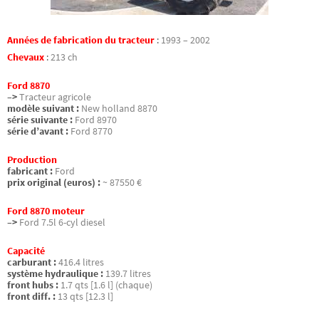
Années de fabrication du tracteur
:
1993 – 2002
Chevaux
:
213 ch
Ford 8870
–>
Tracteur agricole
modèle suivant :
New holland 8870
série suivante :
Ford 8970
série d’avant :
Ford 8770
Production
fabricant :
Ford
prix original (euros) :
~ 87550 €
Ford 8870 moteur
–>
Ford 7.5l 6-cyl diesel
Capacité
carburant :
416.4 litres
système hydraulique :
139.7 litres
front hubs :
1.7 qts [1.6 l] (chaque)
front diff. :
13 qts [12.3 l]