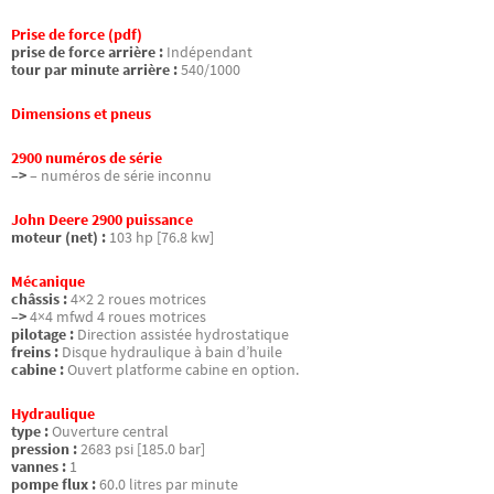
Prise de force (pdf)
prise de force arrière :
Indépendant
tour par minute arrière :
540/1000
Dimensions et pneus
2900 numéros de série
–>
– numéros de série inconnu
John Deere 2900 puissance
moteur (net) :
103 hp [76.8 kw]
Mécanique
châssis :
4×2 2 roues motrices
–>
4×4 mfwd 4 roues motrices
pilotage :
Direction assistée hydrostatique
freins :
Disque hydraulique à bain d’huile
cabine :
Ouvert platforme cabine en option.
Hydraulique
type :
Ouverture central
pression :
2683 psi [185.0 bar]
vannes :
1
pompe flux :
60.0 litres par minute