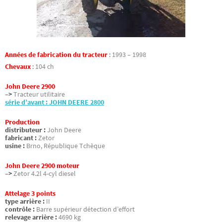
Années de fabrication du tracteur
:
1993 – 1998
Chevaux
:
104 ch
John Deere 2900
–>
Tracteur utilitaire
série d’avant : JOHN DEERE 2800
Production
distributeur :
John Deere
fabricant :
Zetor
usine :
Brno, République Tchèque
John Deere 2900 moteur
–>
Zetor 4.2l 4-cyl diesel
Attelage 3 points
type arrière :
II
contrôle :
Barre supérieur détection d’effort
relevage arrière :
4690 kg