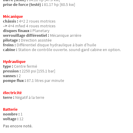
prise de force (testé) :
81.17 hp [60.5 kw]
Mécanique
châssis :
4×2 2 roues motrices
–>
4×4 mfwd 4 roues motrices
disques finaux :
Planetary
verrouillage différentiel :
Mécanique arrière
pilotage :
Direction assistée
freins :
Différentiel disque hydraulique à bain d’huile
cabine :
Station de contrôle ouverte. sound-gard cabine en option.
Hydraulique
type :
Centre fermé
pression :
2250 psi [155.1 bar]
vannes :
2
pompe flux :
87.1 litres par minute
électricité
terre :
Négatif à la terre
Batterie
nombre :
1
voltage :
12
Pas encore noté.