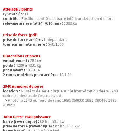
Attelage 3 points
type arrière :
II
contrôle :
Position contrôle et barre inférieur détection d’effort
relevage arrière (at 24″/610mm) :
1088 kg
Prise de force (pdf)
prise de force arrière :
Indépendant
tour par minute arrière :
540/1000
Dimensions et pneus
empattement :
258 cm
poids :
4280 à 4831 kg
pneu avant :
10.00-16
2 roues motrices pneu arrière :
18.4-34
2940 numéros de série
location :
Numéro de série plaque sur le front-droit du deere 2940
cadre, au dessus de l’essieu avant.
–>
Photo le 2940 numéro de série 1980: 350000 1981: 390496 1982:
418953
John Deere 2940 puissance
barre (revendiqué) :
68 hp [50.7 kw]
prise de force (revendiqué) :
82 hp [61.1 kw]
barre (testé) :
64.18 hp [47.9 kw]