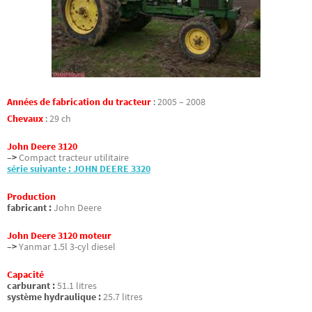
Années de fabrication du tracteur
:
2005 – 2008
Chevaux
:
29 ch
John Deere 3120
–>
Compact tracteur utilitaire
série suivante : JOHN DEERE 3320
Production
fabricant :
John Deere
John Deere 3120 moteur
–>
Yanmar 1.5l 3-cyl diesel
Capacité
carburant :
51.1 litres
système hydraulique :
25.7 litres