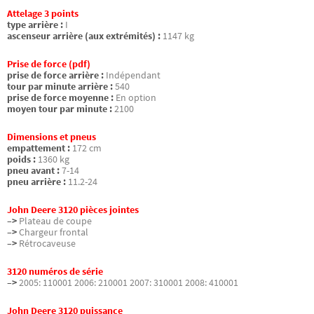
Attelage 3 points
type arrière :
I
ascenseur arrière (aux extrémités) :
1147 kg
Prise de force (pdf)
prise de force arrière :
Indépendant
tour par minute arrière :
540
prise de force moyenne :
En option
moyen tour par minute :
2100
Dimensions et pneus
empattement :
172 cm
poids :
1360 kg
pneu avant :
7-14
pneu arrière :
11.2-24
John Deere 3120 pièces jointes
–>
Plateau de coupe
–>
Chargeur frontal
–>
Rétrocaveuse
3120 numéros de série
–>
2005: 110001 2006: 210001 2007: 310001 2008: 410001
John Deere 3120 puissance