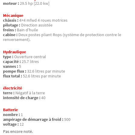
moteur :
29.5 hp [22.0 kw]
Mécanique
châssis :
4×4 mfwd 4 roues motrices
pilotage :
Direction assistée
freins :
Bain d’huile
cabine :
Deux postes pliant Rops (système de protection contre le
renversement).
Hydraulique
type :
Ouverture central
capacité :
25.7 litres
vannes :
5
pompe flux :
32.6 litres par minute
flux total :
52.6 litres par minute
électricité
terre :
Négatif à la terre
intensité de charge :
40
Batterie
nombre :
1
ampérage de démarrage à froid :
500
voltage :
12
Pas encore noté.