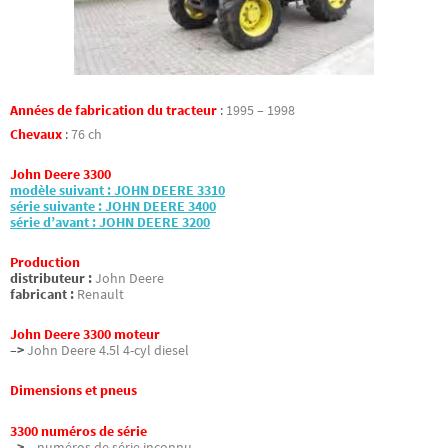
Années de fabrication du tracteur
:
1995 – 1998
Chevaux
:
76 ch
John Deere 3300
modèle suivant : JOHN DEERE 3310
série suivante : JOHN DEERE 3400
série d’avant : JOHN DEERE 3200
Production
distributeur :
John Deere
fabricant :
Renault
John Deere 3300 moteur
–>
John Deere 4.5l 4-cyl diesel
Dimensions et pneus
3300 numéros de série
–>
– numéros de série inconnu