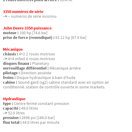
3350 numéros de série
–>
– numéros de série inconnu
John Deere 3350 puissance
moteur :
100 hp [74.6 kw]
prise de force (revendiqué) :
91.12 hp [67.9 kw]
Mécanique
châssis :
4×2 2 roues motrices
–>
4×4 mfwd 4 roues motrices
disques finaux :
Planetary
verrouillage différentiel :
Mécanique arrière
pilotage :
Direction assistée
freins :
Disque hydraulique à bain d’huile
cabine :
Sound-gard (sg2) cabine standard avec en option air
conditionné. station de contrôle ouverte in some markets.
Hydraulique
type :
Centre fermé constant pression
capacité :
49.0 litres
–>
52.0 litres
pression :
2698 psi [186.0 bar]
flux total :
44.0 litres par minute