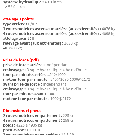
système hydraulique :
49.0 litres
–>
52.0 litres
Attelage 3 points
type arrière :
II/IIin
2 roues motrices ascenseur arrière (aux extrémités) :
4076 kg
4 roues motrices ascenseur arrière (aux extrémités) :
4898 kg
attelage avant :
II
relevage avant (aux extrémités) :
1630 kg
–>
2960 kg
Prise de force (pdf)
prise de force arrière :
Indépendant
embrayage :
Disque hydraulique à bain d’huile
tour par minute arrière :
540/1000
moteur tour par minute :
540@2070 1000@2172
avant prise de force :
Indépendant
embrayage :
Disque hydraulique à bain d’huile
tour par minute avant :
1000
moteur tour par minute :
1000@2172
Dimensions et pneus
2 roues motrices empattement :
225 cm
4 roues motrices empattement :
258 cm
poids :
4225 à 4935 kg
pneu avant :
10.00-16
2 roues motrices pneu arrière :
18.4-38