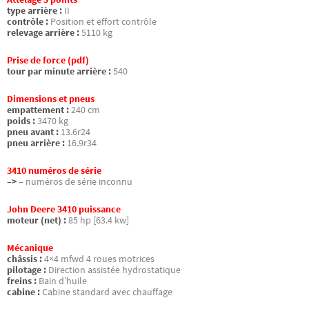
type arrière :
II
contrôle :
Position et effort contrôle
relevage arrière :
5110 kg
Prise de force (pdf)
tour par minute arrière :
540
Dimensions et pneus
empattement :
240 cm
poids :
3470 kg
pneu avant :
13.6r24
pneu arrière :
16.9r34
3410 numéros de série
–>
– numéros de série inconnu
John Deere 3410 puissance
moteur (net) :
85 hp [63.4 kw]
Mécanique
châssis :
4×4 mfwd 4 roues motrices
pilotage :
Direction assistée hydrostatique
freins :
Bain d’huile
cabine :
Cabine standard avec chauffage