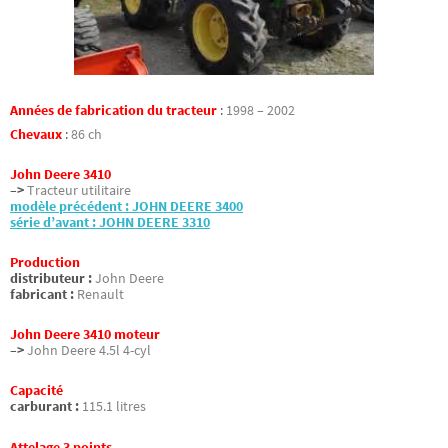
Années de fabrication du tracteur
:
1998 – 2002
Chevaux
:
86 ch
John Deere 3410
–>
Tracteur utilitaire
modèle précédent : JOHN DEERE 3400
série d’avant : JOHN DEERE 3310
Production
distributeur :
John Deere
fabricant :
Renault
John Deere 3410 moteur
–>
John Deere 4.5l 4-cyl
Capacité
carburant :
115.1 litres
Attelage 3 points