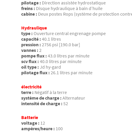
pilotage :
Direction assistée hydrostatique
freins :
Disque hydraulique à bain d’huile
cabine :
Deux postes Rops (système de protection contr
Hydraulique
type :
Ouverture central engrenage pompe
capacité :
40.1 litres
pression :
2756 psi [190.0 bar]
vannes :
2
pompe flux :
43.0 litres par minute
scv flux :
40.0 litres par minute
oil type :
Jd hy-gard
pilotage flux :
26.1 litres par minute
électricité
terre :
Négatif à la terre
système de charge :
Alternateur
intensité de charge :
52
Batterie
voltage :
12
ampères/heure :
100