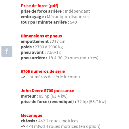
Prise de force (pdf)
prise de force arrière :
Indépendant
embrayage :
Mécanique disque sec
tour par minute arrière :
540
Dimensions et pneus
empattement :
217 cm
poids :
2700 à 2900 kg
pneu avant :
7.50-18
pneu arrière :
18.4-30 (2 roues motrices)
5705 numéros de série
–>
– numéros de série inconnu
John Deere 5705 puissance
moteur :
85 hp [63.4 kw]
prise de force (revendiqué) :
72 hp [53.7 kw]
Mécanique
châssis :
4×2 2 roues motrices
–>
4×4 mfwd 4 roues motrices (en option)