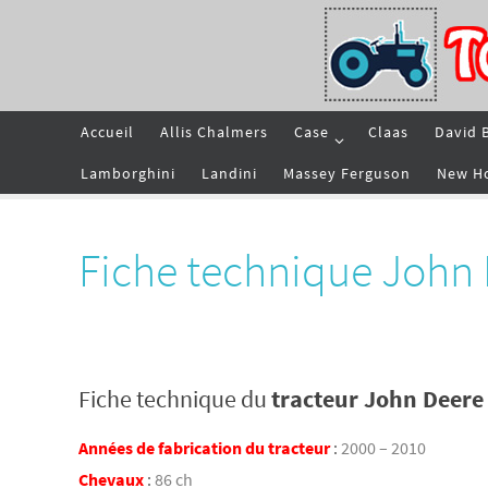
Passer
vers
le
contenu
Passer
Accueil
Allis Chalmers
Case
Claas
David 
vers
le
contenu
Lamborghini
Landini
Massey Ferguson
New H
Fiche technique John
Fiche technique du
tracteur John Deere
Années de fabrication du tracteur
:
2000 – 2010
Chevaux
:
86 ch