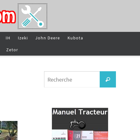
IH
Izeki
John Deere
Kubota
Zetor
Search
Recherche
for: