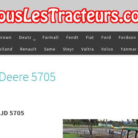
Brown
Deutz
Farmall
Fendt
Fiat
Ford
Fordson
olland
Renault
Same
Steyr
Valtra
Volvo
Yanmar
 Deere 5705
 JD 5705