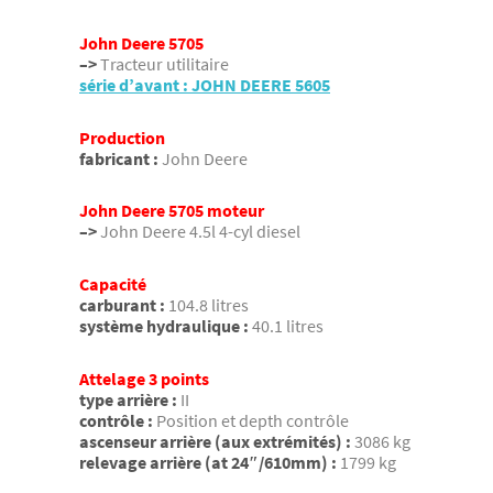
John Deere 5705
–>
Tracteur utilitaire
série d’avant : JOHN DEERE 5605
Production
fabricant :
John Deere
John Deere 5705 moteur
–>
John Deere 4.5l 4-cyl diesel
Capacité
carburant :
104.8 litres
système hydraulique :
40.1 litres
Attelage 3 points
type arrière :
II
contrôle :
Position et depth contrôle
ascenseur arrière (aux extrémités) :
3086 kg
relevage arrière (at 24″/610mm) :
1799 kg