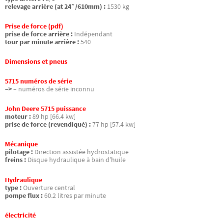
relevage arrière (at 24″/610mm) :
1530 kg
Prise de force (pdf)
prise de force arrière :
Indépendant
tour par minute arrière :
540
Dimensions et pneus
5715 numéros de série
–>
– numéros de série inconnu
John Deere 5715 puissance
moteur :
89 hp [66.4 kw]
prise de force (revendiqué) :
77 hp [57.4 kw]
Mécanique
pilotage :
Direction assistée hydrostatique
freins :
Disque hydraulique à bain d’huile
Hydraulique
type :
Ouverture central
pompe flux :
60.2 litres par minute
électricité