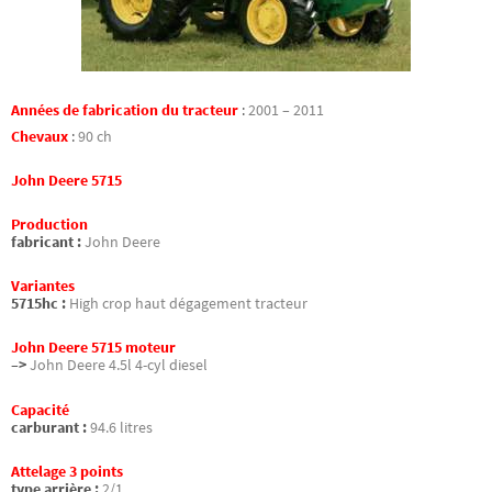
Années de fabrication du tracteur
:
2001 – 2011
Chevaux
:
90 ch
John Deere 5715
Production
fabricant :
John Deere
Variantes
5715hc :
High crop haut dégagement tracteur
John Deere 5715 moteur
–>
John Deere 4.5l 4-cyl diesel
Capacité
carburant :
94.6 litres
Attelage 3 points
type arrière :
2/1