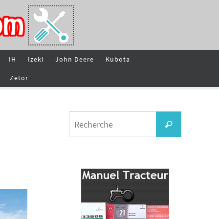
IH
Izeki
John Deere
Kubota
Zetor
Search
Recherche
for: