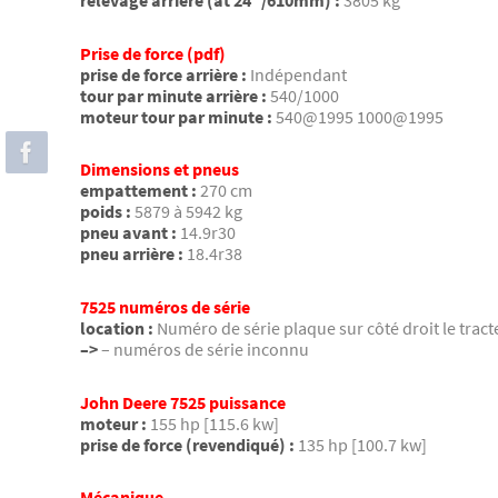
relevage arrière (at 24″/610mm) :
3805 kg
Prise de force (pdf)
prise de force arrière :
Indépendant
tour par minute arrière :
540/1000
moteur tour par minute :
540@1995 1000@1995
Dimensions et pneus
empattement :
270 cm
poids :
5879 à 5942 kg
pneu avant :
14.9r30
pneu arrière :
18.4r38
7525 numéros de série
location :
Numéro de série plaque sur côté droit le tract
–>
– numéros de série inconnu
John Deere 7525 puissance
moteur :
155 hp [115.6 kw]
prise de force (revendiqué) :
135 hp [100.7 kw]
Mécanique