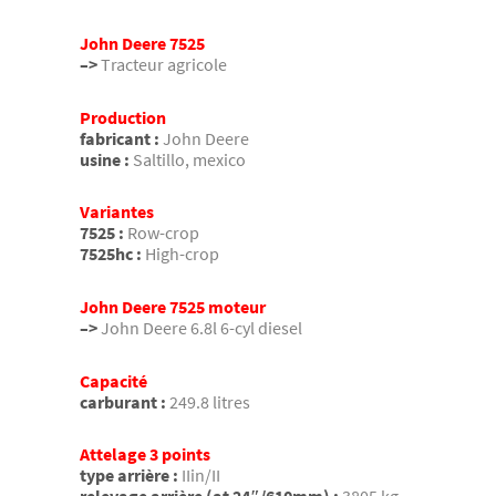
John Deere 7525
–>
Tracteur agricole
Production
fabricant :
John Deere
usine :
Saltillo, mexico
Variantes
7525 :
Row-crop
7525hc :
High-crop
John Deere 7525 moteur
–>
John Deere 6.8l 6-cyl diesel
Capacité
carburant :
249.8 litres
Attelage 3 points
type arrière :
IIin/II