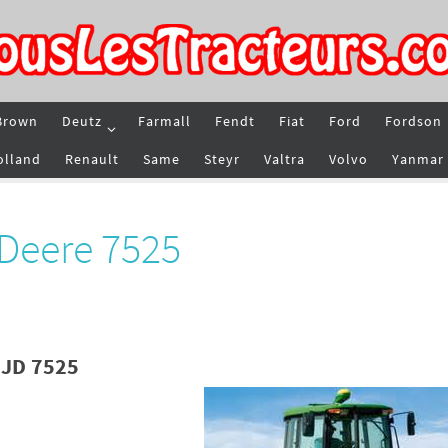
Brown
Deutz
Farmall
Fendt
Fiat
Ford
Fordson
olland
Renault
Same
Steyr
Valtra
Volvo
Yanmar
 Deere 7525
 JD 7525