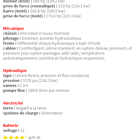
moteur (brut) :
180 hp [134.2 kw]
prise de force (revendiqué) :
153 hp [114.1 kw]
barre (testé) :
142.8 hp [106.5 kw]
prise de force (testé) :
175.8 hp [131.1 kw]
Mécanique
châssis :
4×4 mfwd 4 roues motrices
pilotage :
Direction assistée hydrostatique
freins :
Différentiel disque hydraulique à bain d’huile
cabine :
Comfordgard cabine standard. en option deluxe, premium, et
premium plus option packages add radio, température
automatiquement contrôle et hydraulique suspension.
Hydraulique
type :
Centre fermé, pression et flux compensé
pression :
3135 psi [216.2 bar]
vannes :
2 à 4
pompe flux :
109.8 litres par minute
électricité
terre :
Négatif à la terre
système de charge :
Alternateur
Batterie
voltage :
12
4/5
(3)