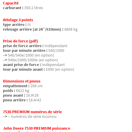
Capacité
carburant :
350.1 litres
Attelage 3 points
type arrière :
IIi
relevage arrière (at 24″/610mm) :
4808 kg
Prise de force (pdf)
prise de force arrière :
Indépendant
tour par minute arrière :
540/1000
–>
540/540e/1000 (en option)
–>
540e/1000/1000e (en option)
avant prise de force :
Indépendant
tour par minute avant :
1000 (en option)
Dimensions et pneus
empattement :
268 cm
poids :
6622 kg
pneu avant :
16.9r28
pneu arrière :
18.4r42
7530 PREMIUM numéros de série
–>
– numéros de série inconnu
John Deere 7530 PREMIUM puissance