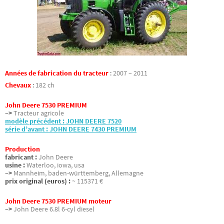
Années de fabrication du tracteur
:
2007 – 2011
Chevaux
:
182 ch
John Deere 7530 PREMIUM
–>
Tracteur agricole
modèle précédent : JOHN DEERE 7520
série d’avant : JOHN DEERE 7430 PREMIUM
Production
fabricant :
John Deere
usine :
Waterloo, iowa, usa
–>
Mannheim, baden-württemberg, Allemagne
prix original (euros) :
~ 115371 €
John Deere 7530 PREMIUM moteur
–>
John Deere 6.8l 6-cyl diesel