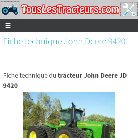
Passer
vers
le
contenu
Fiche technique John Deere 9420
Fiche technique du
tracteur John Deere JD
9420