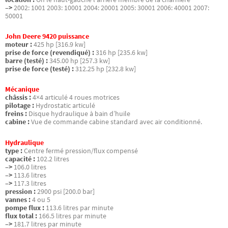
–>
2002: 1001 2003: 10001 2004: 20001 2005: 30001 2006: 40001 2007:
50001
John Deere 9420 puissance
moteur :
425 hp [316.9 kw]
prise de force (revendiqué) :
316 hp [235.6 kw]
barre (testé) :
345.00 hp [257.3 kw]
prise de force (testé) :
312.25 hp [232.8 kw]
Mécanique
châssis :
4×4 articulé 4 roues motrices
pilotage :
Hydrostatic articulé
freins :
Disque hydraulique à bain d’huile
cabine :
Vue de commande cabine standard avec air conditionné.
Hydraulique
type :
Centre fermé pression/flux compensé
capacité :
102.2 litres
–>
106.0 litres
–>
113.6 litres
–>
117.3 litres
pression :
2900 psi [200.0 bar]
vannes :
4 ou 5
pompe flux :
113.6 litres par minute
flux total :
166.5 litres par minute
–>
181.7 litres par minute