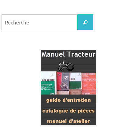
Search
for:
Recherche