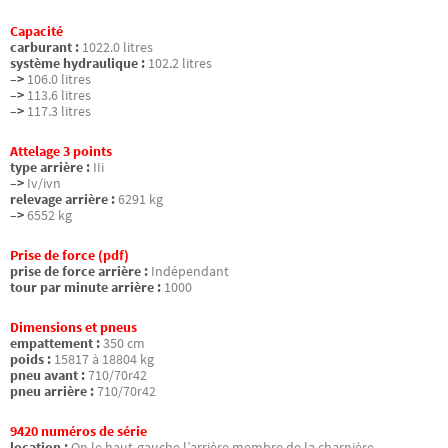
Capacité
carburant :
1022.0 litres
système hydraulique :
102.2 litres
–>
106.0 litres
–>
113.6 litres
–>
117.3 litres
Attelage 3 points
type arrière :
IIi
–>
Iv/ivn
relevage arrière :
6291 kg
–>
6552 kg
Prise de force (pdf)
prise de force arrière :
Indépendant
tour par minute arrière :
1000
Dimensions et pneus
empattement :
350 cm
poids :
15817 à 18804 kg
pneu avant :
710/70r42
pneu arrière :
710/70r42
9420 numéros de série
location :
On le haut-gauche l’arrière membre de la charnière