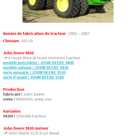
Années de fabrication du tracteur
:
2002 – 2007
Chevaux
:
431 ch
John Deere 9420
–>
4 roues drive (4 roues motrices) tracteur
modèle précédent : JOHN DEERE 9400
modèle suivant : JOHN DEERE 9430
série suivante : JOHN DEERE 9520
série d’avant : JOHN DEERE 9320
Production
fabricant :
John Deere
usine :
Waterloo, iowa, usa
Variantes
9420t :
Chenille tracteur
John Deere 9420 moteur
–>
John Deere 12.5l 6-cyl diesel