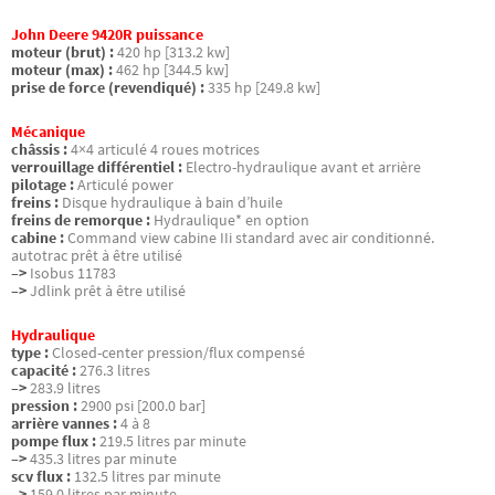
John Deere 9420R puissance
moteur (brut) :
420 hp [313.2 kw]
moteur (max) :
462 hp [344.5 kw]
prise de force (revendiqué) :
335 hp [249.8 kw]
Mécanique
châssis :
4×4 articulé 4 roues motrices
verrouillage différentiel :
Electro-hydraulique avant et arrière
pilotage :
Articulé power
freins :
Disque hydraulique à bain d’huile
freins de remorque :
Hydraulique* en option
cabine :
Command view cabine IIi standard avec air conditionné.
autotrac prêt à être utilisé
–>
Isobus 11783
–>
Jdlink prêt à être utilisé
Hydraulique
type :
Closed-center pression/flux compensé
capacité :
276.3 litres
–>
283.9 litres
pression :
2900 psi [200.0 bar]
arrière vannes :
4 à 8
pompe flux :
219.5 litres par minute
–>
435.3 litres par minute
scv flux :
132.5 litres par minute
–>
159.0 litres par minute