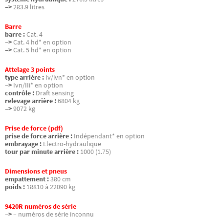
–>
283.9 litres
Barre
barre :
Cat. 4
–>
Cat. 4 hd* en option
–>
Cat. 5 hd* en option
Attelage 3 points
type arrière :
Iv/ivn* en option
–>
Ivn/IIi* en option
contrôle :
Draft sensing
relevage arrière :
6804 kg
–>
9072 kg
Prise de force (pdf)
prise de force arrière :
Indépendant* en option
embrayage :
Electro-hydraulique
tour par minute arrière :
1000 (1.75)
Dimensions et pneus
empattement :
380 cm
poids :
18810 à 22090 kg
9420R numéros de série
–>
– numéros de série inconnu