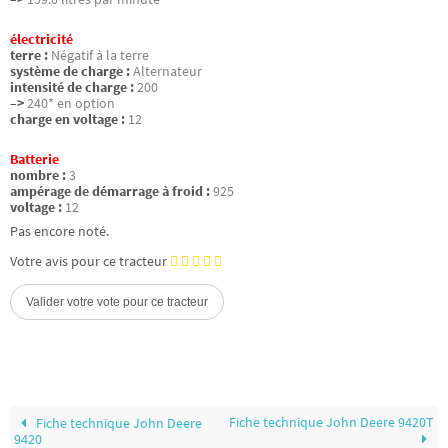
électricité
terre :
Négatif à la terre
système de charge :
Alternateur
intensité de charge :
200
–>
240* en option
charge en voltage :
12
Batterie
nombre :
3
ampérage de démarrage à froid :
925
voltage :
12
Pas encore noté.
Votre avis pour ce tracteur
Fiche technique John Deere 9420T
Fiche technique John Deere
9420