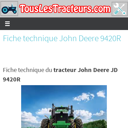
Passer
vers
le
contenu
Fiche technique John Deere 9420R
Fiche technique du
tracteur John Deere JD
9420R