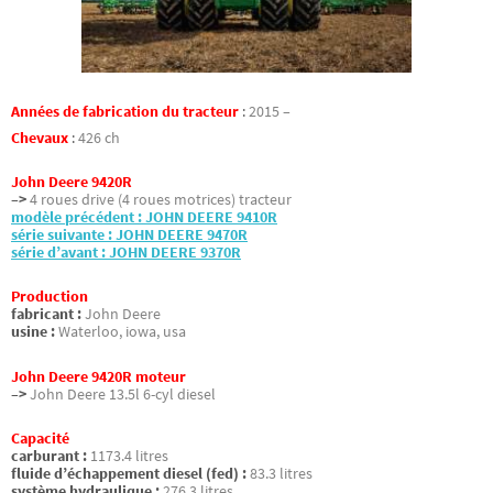
Années de fabrication du tracteur
:
2015 –
Chevaux
:
426 ch
John Deere 9420R
–>
4 roues drive (4 roues motrices) tracteur
modèle précédent : JOHN DEERE 9410R
série suivante : JOHN DEERE 9470R
série d’avant : JOHN DEERE 9370R
Production
fabricant :
John Deere
usine :
Waterloo, iowa, usa
John Deere 9420R moteur
–>
John Deere 13.5l 6-cyl diesel
Capacité
carburant :
1173.4 litres
fluide d’échappement diesel (fed) :
83.3 litres
système hydraulique :
276.3 litres