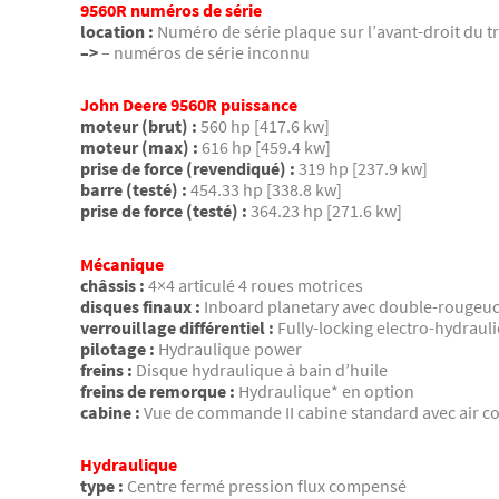
9560R numéros de série
location :
Numéro de série plaque sur l’avant-droit du t
–>
– numéros de série inconnu
John Deere 9560R puissance
moteur (brut) :
560 hp [417.6 kw]
moteur (max) :
616 hp [459.4 kw]
prise de force (revendiqué) :
319 hp [237.9 kw]
barre (testé) :
454.33 hp [338.8 kw]
prise de force (testé) :
364.23 hp [271.6 kw]
Mécanique
châssis :
4×4 articulé 4 roues motrices
disques finaux :
Inboard planetary avec double-rougeuc
verrouillage différentiel :
Fully-locking electro-hydraul
pilotage :
Hydraulique power
freins :
Disque hydraulique à bain d’huile
freins de remorque :
Hydraulique* en option
cabine :
Vue de commande II cabine standard avec air c
Hydraulique
type :
Centre fermé pression flux compensé