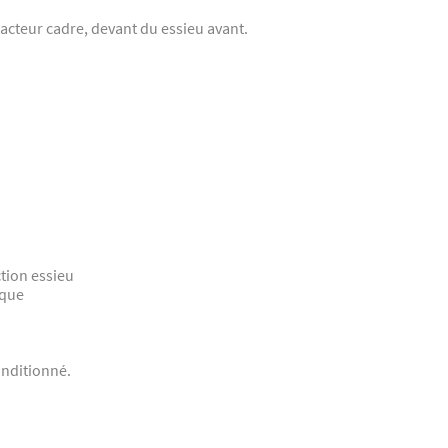
racteur cadre, devant du essieu avant.
tion essieu
ique
onditionné.