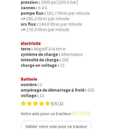
pression :
2900 psi [200.0 bar]
vannes :
4 à 6
pompe flux :
181.7 litres par minute
–>
295.2 litres par minute
scv flux :
140.0 litres par minute
–>
170.3 litres par minute
électricité
terre :
Négatif à la terre
système de charge :
Alternateur
intensité de charge :
200
charge en voltage :
12
Batterie
nombre :
3
ampérage de démarrage à froid :
925
voltage :
12
5/5
(1)
Votre avis pour ce tracteur