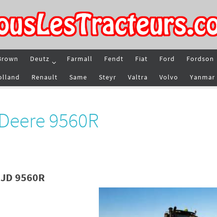
Brown
Deutz
Farmall
Fendt
Fiat
Ford
Fordson
olland
Renault
Same
Steyr
Valtra
Volvo
Yanmar
 Deere 9560R
 JD 9560R