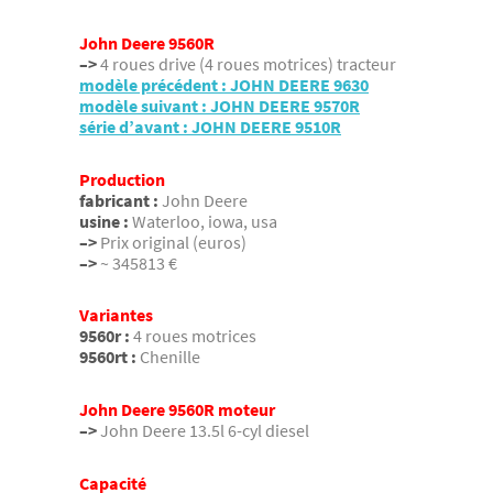
John Deere 9560R
–>
4 roues drive (4 roues motrices) tracteur
modèle précédent : JOHN DEERE 9630
modèle suivant : JOHN DEERE 9570R
série d’avant : JOHN DEERE 9510R
Production
fabricant :
John Deere
usine :
Waterloo, iowa, usa
–>
Prix original (euros)
–>
~ 345813 €
Variantes
9560r :
4 roues motrices
9560rt :
Chenille
John Deere 9560R moteur
–>
John Deere 13.5l 6-cyl diesel
Capacité