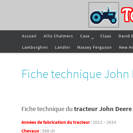
Passer
vers
le
contenu
Passer
Accueil
Allis Chalmers
Case
Claas
David 
vers
le
contenu
Lamborghini
Landini
Massey Ferguson
New H
Fiche technique John
Fiche technique du
tracteur John Deere
Années de fabrication du tracteur
:
2012 – 2014
Chevaux
:
568 ch