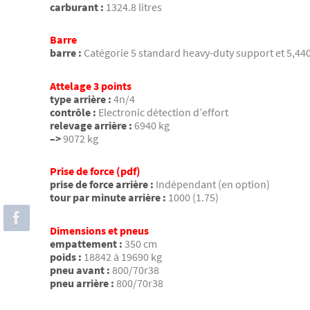
carburant :
1324.8 litres
Barre
barre :
Catégorie 5 standard heavy-duty support et 5,440
Attelage 3 points
type arrière :
4n/4
contrôle :
Electronic détection d’effort
relevage arrière :
6940 kg
–>
9072 kg
Prise de force (pdf)
prise de force arrière :
Indépendant (en option)
tour par minute arrière :
1000 (1.75)
Dimensions et pneus
empattement :
350 cm
poids :
18842 à 19690 kg
pneu avant :
800/70r38
pneu arrière :
800/70r38