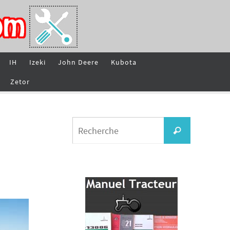
IH
Izeki
John Deere
Kubota
Zetor
Search
Recherche
for: