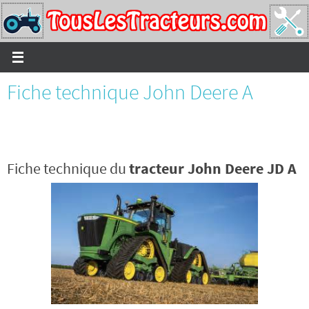
Passer
vers
le
contenu
Fiche technique John Deere A
Fiche technique du
tracteur John Deere JD A