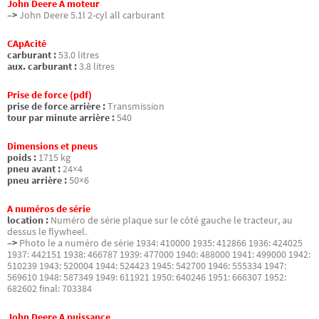
John Deere A moteur
–>
John Deere 5.1l 2-cyl all carburant
CApAcité
carburant :
53.0 litres
aux. carburant :
3.8 litres
Prise de force (pdf)
prise de force arrière :
Transmission
tour par minute arrière :
540
Dimensions et pneus
poids :
1715 kg
pneu avant :
24×4
pneu arrière :
50×6
A numéros de série
location :
Numéro de série plaque sur le côté gauche le tracteur, au
dessus le flywheel.
–>
Photo le a numéro de série 1934: 410000 1935: 412866 1936: 424025
1937: 442151 1938: 466787 1939: 477000 1940: 488000 1941: 499000 1942:
510239 1943: 520004 1944: 524423 1945: 542700 1946: 555334 1947:
569610 1948: 587349 1949: 611921 1950: 640246 1951: 666307 1952:
682602 final: 703384
John Deere A puissance