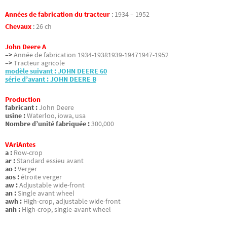
Années de fabrication du tracteur
:
1934 – 1952
Chevaux
:
26 ch
John Deere A
–>
Année de fabrication 1934-19381939-19471947-1952
–>
Tracteur agricole
modèle suivant : JOHN DEERE 60
série d’avant : JOHN DEERE B
Production
fabricant :
John Deere
usine :
Waterloo, iowa, usa
Nombre d’unité fabriquée :
300,000
VAriAntes
a :
Row-crop
ar :
Standard essieu avant
ao :
Verger
aos :
étroite verger
aw :
Adjustable wide-front
an :
Single avant wheel
awh :
High-crop, adjustable wide-front
anh :
High-crop, single-avant wheel