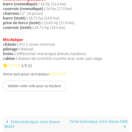
barre (revendiqué) :
18 hp [13.4 kw]
courroie (revendiqué) :
24 hp [17.9 kw]
charrues :
2* 14-pouce
barre (testé) :
18.72 hp [14.0 kw]
prise de force (testé) :
23.63 hp [17.6 kw]
courroie (testé) :
24.71 hp [18.4 kw]
MécAnique
châssis :
4×2 2 roues motrices
pilotage :
Manuel
freins :
Différentiel mécanique étendu tambour
cabine :
Station de contrôle ouverte avec acier pan siège.
1/5
(1)
Votre avis pour ce tracteur
Fiche technique John Deere AWD
Fiche technique John Deere
9630T