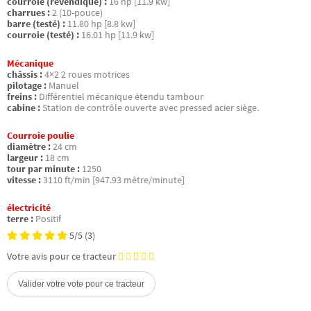
courroie (revendiqué) :
16 hp [11.9 kw]
charrues :
2 (10-pouce)
barre (testé) :
11.80 hp [8.8 kw]
courroie (testé) :
16.01 hp [11.9 kw]
Mécanique
châssis :
4×2 2 roues motrices
pilotage :
Manuel
freins :
Différentiel mécanique étendu tambour
cabine :
Station de contrôle ouverte avec pressed acier siège.
Courroie poulie
diamètre :
24 cm
largeur :
18 cm
tour par minute :
1250
vitesse :
3110 ft/min [947.93 mètre/minute]
électricité
terre :
Positif
5/5
(3)
Votre avis pour ce tracteur