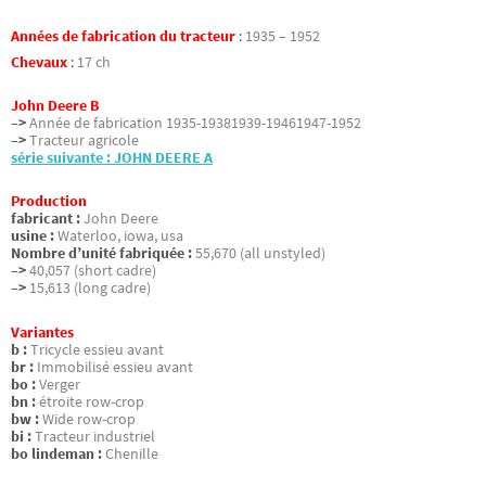
Années de fabrication du tracteur
:
1935 – 1952
Chevaux
:
17 ch
John Deere B
–>
Année de fabrication 1935-19381939-19461947-1952
–>
Tracteur agricole
série suivante : JOHN DEERE A
Production
fabricant :
John Deere
usine :
Waterloo, iowa, usa
Nombre d’unité fabriquée :
55,670 (all unstyled)
–>
40,057 (short cadre)
–>
15,613 (long cadre)
Variantes
b :
Tricycle essieu avant
br :
Immobilisé essieu avant
bo :
Verger
bn :
étroite row-crop
bw :
Wide row-crop
bi :
Tracteur industriel
bo lindeman :
Chenille