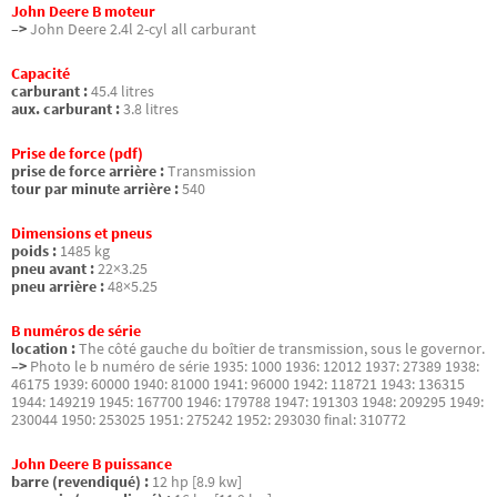
John Deere B moteur
–>
John Deere 2.4l 2-cyl all carburant
Capacité
carburant :
45.4 litres
aux. carburant :
3.8 litres
Prise de force (pdf)
prise de force arrière :
Transmission
tour par minute arrière :
540
Dimensions et pneus
poids :
1485 kg
pneu avant :
22×3.25
pneu arrière :
48×5.25
B numéros de série
location :
The côté gauche du boîtier de transmission, sous le governor.
–>
Photo le b numéro de série 1935: 1000 1936: 12012 1937: 27389 1938:
46175 1939: 60000 1940: 81000 1941: 96000 1942: 118721 1943: 136315
1944: 149219 1945: 167700 1946: 179788 1947: 191303 1948: 209295 1949:
230044 1950: 253025 1951: 275242 1952: 293030 final: 310772
John Deere B puissance
barre (revendiqué) :
12 hp [8.9 kw]