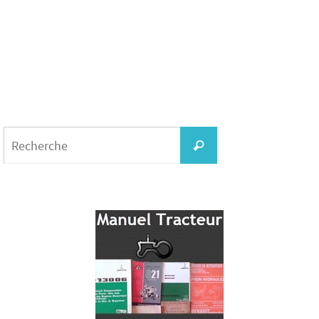
Search
for:
Recherche