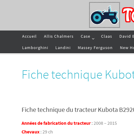
Passer
vers
le
contenu
Passer
Accueil
Allis Chalmers
Case
Claas
David 
vers
le
contenu
Lamborghini
Landini
Massey Ferguson
New H
Fiche technique Kubo
Fiche technique du tracteur Kubota B292
Années de fabrication du tracteur
:
2008 – 2015
Chevaux
:
29 ch