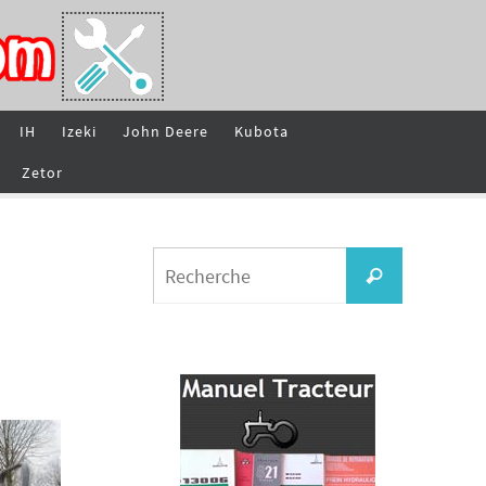
IH
Izeki
John Deere
Kubota
Zetor
Search
Recherche
for: