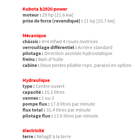
Kubota b2920 power
moteur :
29 hp [21.6 kw]
prise de force (revendiqué) :
21 hp [15.7 kw]
Mécanique
châssis :
4×4 mfwd 4 roues motrices
verrouillage différentiel :
Arrière standard
pilotage :
Direction assistée hydrostatique
freins :
Bain d’huile
cabine :
Deux postes pliable rops. parasol en option.
Hydraulique
type :
Centre ouvert
capacité :
15.1 litres
vannes :
1 ou 2
pompe flux :
17.8 litres par minute
flux total :
31.4 litres par minute
pilotage flux :
13.6 litres par minute
électricité
terre :
Nétagif à la terre