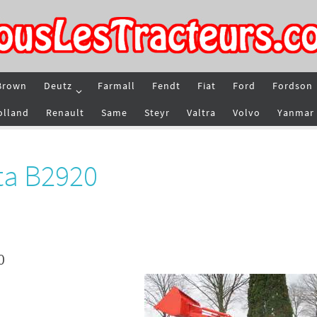
Brown
Deutz
Farmall
Fendt
Fiat
Ford
Fordson
olland
Renault
Same
Steyr
Valtra
Volvo
Yanmar
ta B2920
0