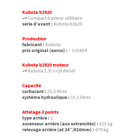
Kubota b2920
–>
Compact tracteur utilitaire
série d’avant :
Kubota b2620
Production
fabricant :
Kubota
prix original (euros) :
~ 12540 €
Kubota b2920 moteur
–>
Kubota 1.3l 3-cyl diesel
Capacité
carburant :
25.0 litres
système hydraulique :
15.1 litres
Attelage 3 points
type arrière :
1
ascenseur arrière (aux extremités) :
615 kg
relevage arrière (at 24″/610mm) :
479 kg