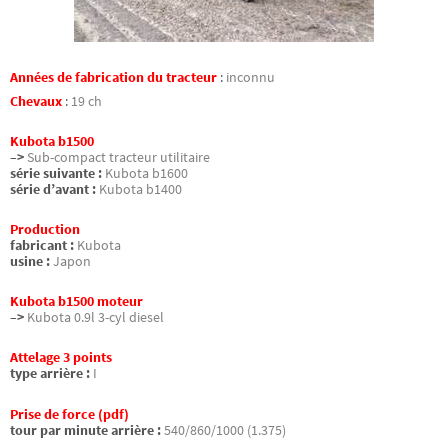
Années de fabrication du tracteur
:
inconnu
Chevaux
:
19 ch
Kubota b1500
–>
Sub-compact tracteur utilitaire
série suivante :
Kubota b1600
série d’avant :
Kubota b1400
Production
fabricant :
Kubota
usine :
Japon
Kubota b1500 moteur
–>
Kubota 0.9l 3-cyl diesel
Attelage 3 points
type arrière :
I
Prise de force (pdf)
tour par minute arrière :
540/860/1000 (1.375)