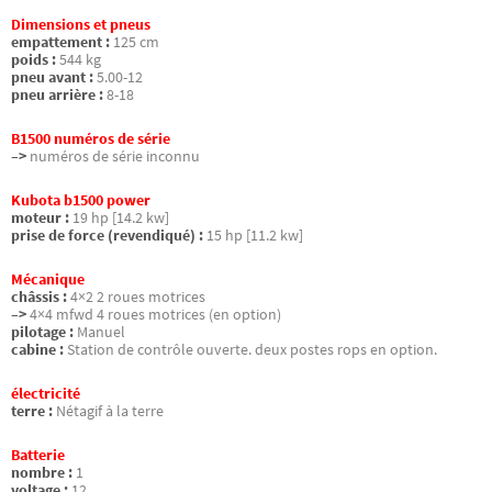
Dimensions et pneus
empattement :
125 cm
poids :
544 kg
pneu avant :
5.00-12
pneu arrière :
8-18
B1500 numéros de série
–>
numéros de série inconnu
Kubota b1500 power
moteur :
19 hp [14.2 kw]
prise de force (revendiqué) :
15 hp [11.2 kw]
Mécanique
châssis :
4×2 2 roues motrices
–>
4×4 mfwd 4 roues motrices (en option)
pilotage :
Manuel
cabine :
Station de contrôle ouverte. deux postes rops en option.
électricité
terre :
Nétagif à la terre
Batterie
nombre :
1
voltage :
12